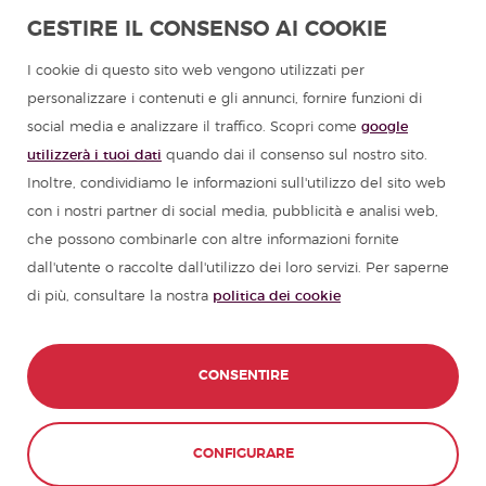
GESTIRE IL CONSENSO AI COOKIE
Programmi in lingua spagnola per gruppi
I cookie di questo sito web vengono utilizzati per
personalizzare i contenuti e gli annunci, fornire funzioni di
Campi estivi in Spagna
social media e analizzare il traffico. Scopri come
google
utilizzerà i tuoi dati
quando dai il consenso sul nostro sito.
Corsi di spagnolo
Inoltre, condividiamo le informazioni sull'utilizzo del sito web
con i nostri partner di social media, pubblicità e analisi web,
che possono combinarle con altre informazioni fornite
Risorse per imparare lo spagnolo
dall'utente o raccolte dall'utilizzo dei loro servizi. Per saperne
di più, consultare la nostra
politica dei cookie
Partners
Guide di viaggio in Spagna
CONSENTIRE
Guide di viaggio in America Latina
CONFIGURARE