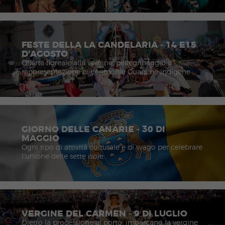
FESTE DELLA LA CANDELARIA - 14 E15
D'AGOSTO
Offerta floreale alla vergine, pellegrinaggio e
rappresentazione di cerimonie Guanche indigene .
GIORNO DELLE CANARIE - 30 DI
MAGGIO
Ogni tipo di attività culturale e di svago per celebrare
l'unione delle sette isole.
VERGINE DEL CARMEN - 9 DI LUGLIO
Dietro la processione al porto, imbarcano la vergine