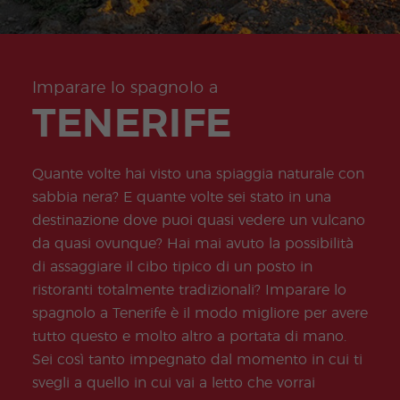
Sabb
Progr
cia
all'esame
atico
amm
Secur
Certif
Oppo
Beac
COCM10
a di
ity
icato
rtunit
Progr
Progr
h
Turismo
spag
meas
don
à
amm
amm
nolo
ures
Quijo
profe
Preparazione
a di
a di
onlin
for
te
ssion
all'esame
Tiroci
Volon
Imparare lo spagnolo a
e nel
stude
ali
COCM10
nio
tariat
pom
nts
TENERIFE
Salute
o
erigg
Progr
Form
io
amm
azion
a
e
Quante volte hai visto una spiaggia naturale con
Fami
Inseg
glia
nanti
sabbia nera? E quante volte sei stato in una
di
destinazione dove puoi quasi vedere un vulcano
Spag
nolo
da quasi ovunque? Hai mai avuto la possibilità
Progr
Progr
di assaggiare il cibo tipico di un posto in
amm
ammi
ristoranti totalmente tradizionali? Imparare lo
a di
di
Natal
Grup
spagnolo a Tenerife è il modo migliore per avere
e
po
tutto questo e molto altro a portata di mano.
Attivi
Progr
tà
amas
Sei così tanto impegnato dal momento in cui ti
Extra
Júnio
svegli a quello in cui vai a letto che vorrai
r e