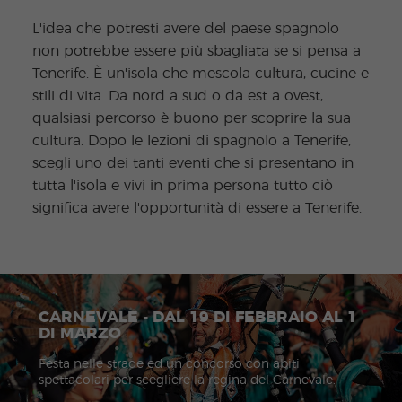
L'idea che potresti avere del paese spagnolo
non potrebbe essere più sbagliata se si pensa a
Tenerife. È un'isola che mescola cultura, cucine e
stili di vita. Da nord a sud o da est a ovest,
qualsiasi percorso è buono per scoprire la sua
cultura. Dopo le lezioni di spagnolo a Tenerife,
scegli uno dei tanti eventi che si presentano in
tutta l'isola e vivi in prima persona tutto ciò
significa avere l'opportunità di essere a Tenerife.
CARNEVALE - DAL 19 DI FEBBRAIO AL 1
DI MARZO
Festa nelle strade ed un concorso con abiti
spettacolari per scegliere la regina del Carnevale.