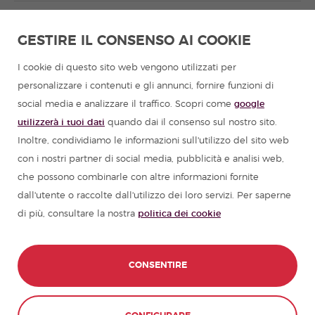
Studiare spagnolo in America Latina
GESTIRE IL CONSENSO AI COOKIE
Programmi in lingua spagnola per gruppi
I cookie di questo sito web vengono utilizzati per
personalizzare i contenuti e gli annunci, fornire funzioni di
Campi estivi in Spagna
social media e analizzare il traffico. Scopri come
google
utilizzerà i tuoi dati
quando dai il consenso sul nostro sito.
Corsi di spagnolo
Inoltre, condividiamo le informazioni sull'utilizzo del sito web
con i nostri partner di social media, pubblicità e analisi web,
che possono combinarle con altre informazioni fornite
Risorse per imparare lo spagnolo
dall'utente o raccolte dall'utilizzo dei loro servizi. Per saperne
di più, consultare la nostra
politica dei cookie
Partners
Guide di viaggio in Spagna
CONSENTIRE
Guide di viaggio in America Latina
CONTATTACI
PRENOTA ORA