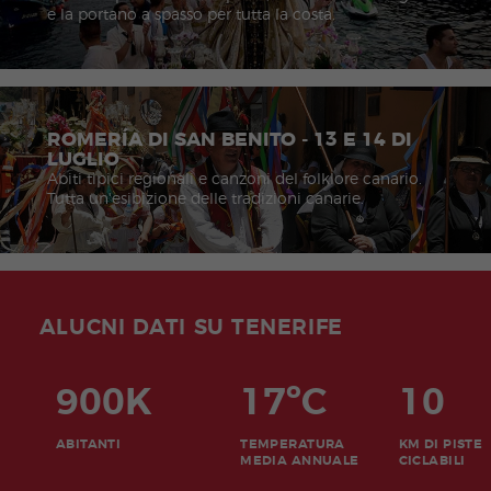
e la portano a spasso per tutta la costa.
ROMERÍA DI SAN BENITO - 13 E 14 DI
LUGLIO
Abiti tipici regionali e canzoni del folklore canario.
Tutta un'esibizione delle tradizioni canarie.
ALUCNI DATI SU TENERIFE
900K
17ºC
10
ABITANTI
TEMPERATURA
KM DI PISTE
MEDIA ANNUALE
CICLABILI