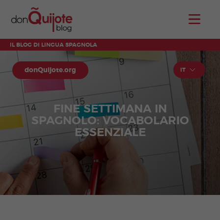
IL BLOG DI LINGUA SPAGNOLA
donQuijote.org
IT
FINE SETTIMANA IN
SPAGNOLO: VOCABOLARIO
ESSENZIALE