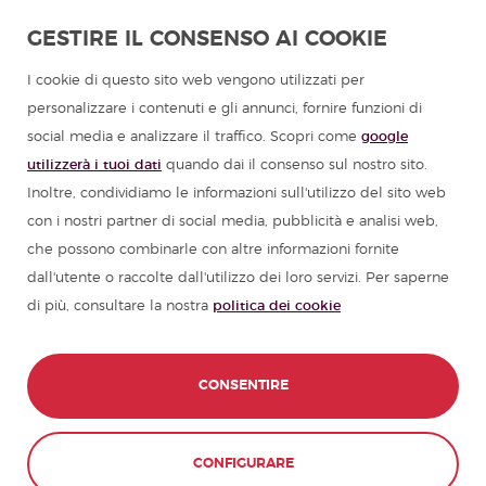
Studiare spagnolo in America Latina
GESTIRE IL CONSENSO AI COOKIE
Programmi in lingua spagnola per gruppi
I cookie di questo sito web vengono utilizzati per
personalizzare i contenuti e gli annunci, fornire funzioni di
Campi estivi in Spagna
social media e analizzare il traffico. Scopri come
google
utilizzerà i tuoi dati
quando dai il consenso sul nostro sito.
Corsi di spagnolo
Inoltre, condividiamo le informazioni sull'utilizzo del sito web
con i nostri partner di social media, pubblicità e analisi web,
che possono combinarle con altre informazioni fornite
Risorse per imparare lo spagnolo
dall'utente o raccolte dall'utilizzo dei loro servizi. Per saperne
di più, consultare la nostra
politica dei cookie
Partners
Guide di viaggio in Spagna
CONSENTIRE
Guide di viaggio in America Latina
CONFIGURARE