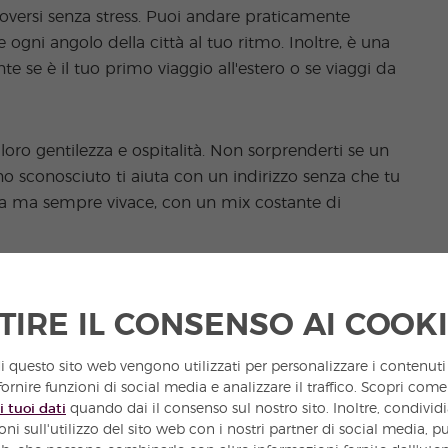
uoversi senza stress. Puoi andare praticamente
 ogni angolo della città al tuo ritmo. Inoltre, è una
e se è il tuo primo viaggio all'estero o se viaggi da
 loro gentilezza e ospitalità. Non sorprenderti se un
uno sconosciuto ti aiuta con un indirizzo senza che tu
lla ma sempre vivace, con un mix costante di
TIRE IL CONSENSO AI COOK
i questo sito web vengono utilizzati per personalizzare i contenuti 
ornire funzioni di social media e analizzare il traffico. Scopri com
i tuoi dati
quando dai il consenso sul nostro sito. Inoltre, condivid
ni sull'utilizzo del sito web con i nostri partner di social media, p