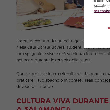
analisi w
raccolte d
dei cooki
R
D'altra parte, uno dei grandi regali di una vacanz
Nella Città Dorata troverai studenti provenienti d
loro spagnolo e vivere un'esperienza indimenticabil
nei bar o durante le attività della scuola.
Queste amicizie internazionali arricchiranno la t
praticare il tuo spagnolo in contesti reali, conos
di vedere il mondo.
CULTURA VIVA DURANTE I
A SALAMANCA