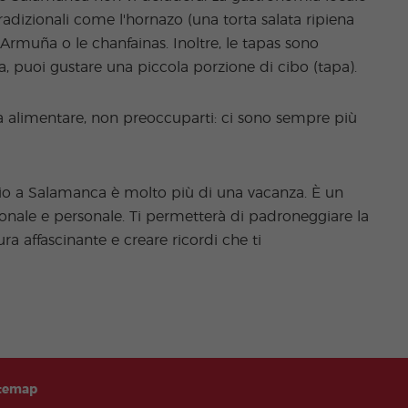
tradizionali come l'hornazo (una torta salata ripiena
La Armuña o le chanfainas. Inoltre, le tapas sono
, puoi gustare una piccola porzione di cibo (tapa).
ia alimentare, non preoccuparti: ci sono sempre più
io a Salamanca è molto più di una vacanza. È un
onale e personale. Ti permetterà di padroneggiare la
ura affascinante e creare ricordi che ti
temap