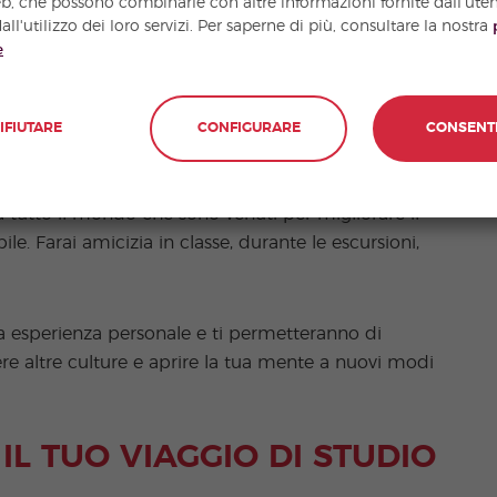
eb, che possono combinarle con altre informazioni fornite dall'ute
all'utilizzo dei loro servizi. Per saperne di più, consultare la nostra
e
IFIUTARE
CONFIGURARE
CONSENT
a studio a Salamanca è la gente che si incontra.
a tutto il mondo che sono venuti per migliorare il
e. Farai amicizia in classe, durante le escursioni,
ua esperienza personale e ti permetteranno di
cere altre culture e aprire la tua mente a nuovi modi
L TUO VIAGGIO DI STUDIO