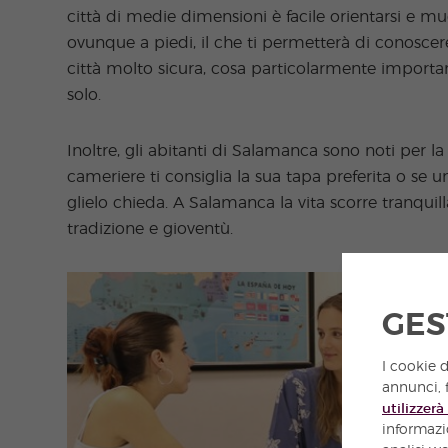
città di medie dimensioni è facile orientarsi e m
ovunque a piedi, il che ti permetterà di conoscere
città molto sicura, cosa particolarmente important
solo.
Inoltre, gli abitanti di Salamanca sono noti per la
cameriere ti consiglia la sua tapa preferita o se 
glielo chieda. A Salamanca la vita scorre tranqui
tradizione e gioventù.
GES
I cookie d
annunci, f
utilizzerà 
informazio