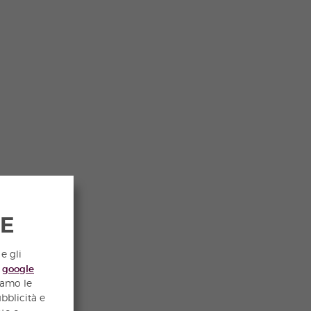
IE
e gli
e
google
iamo le
ubblicità e