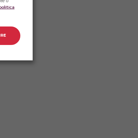
nte o
politica
IRE