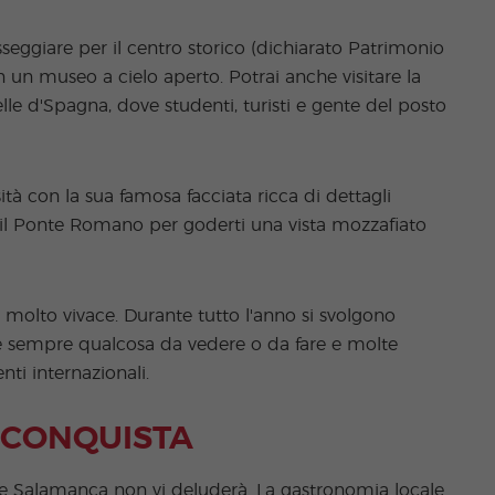
seggiare per il centro storico (dichiarato Patrimonio
n museo a cielo aperto. Potrai anche visitare la
le d'Spagna, dove studenti, turisti e gente del posto
ità con la sua famosa facciata ricca di dettagli
are il Ponte Romano per goderti una vista mozzafiato
 molto vivace. Durante tutto l'anno si svolgono
 C'è sempre qualcosa da vedere o da fare e molte
ti internazionali.
 CONQUISTA
bo e Salamanca non vi deluderà. La gastronomia locale