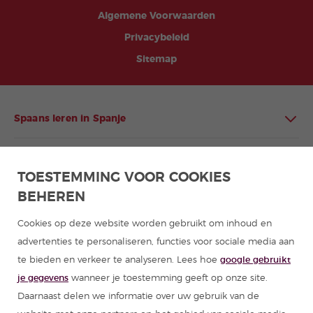
Algemene Voorwaarden
Privacybeleid
Sitemap
Spaans leren in Spanje
Spaans leren in Latijns-Amerika
TOESTEMMING VOOR COOKIES
BEHEREN
Programma's Spaans voor groepen
Cookies op deze website worden gebruikt om inhoud en
Cursussen Spaans
advertenties te personaliseren, functies voor sociale media aan
te bieden en verkeer te analyseren. Lees hoe
google gebruikt
Zomerkampen Spanje
je gegevens
wanneer je toestemming geeft op onze site.
Daarnaast delen we informatie over uw gebruik van de