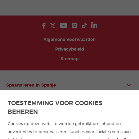
Algemene Voorwaarden
Privacybeleid
Sitemap
Spaans leren in Spanje
TOESTEMMING VOOR COOKIES
Spaans leren in Latijns-Amerika
BEHEREN
Programma's Spaans voor groepen
Cookies op deze website worden gebruikt om inhoud en
advertenties te personaliseren, functies voor sociale media aan
Cursussen Spaans