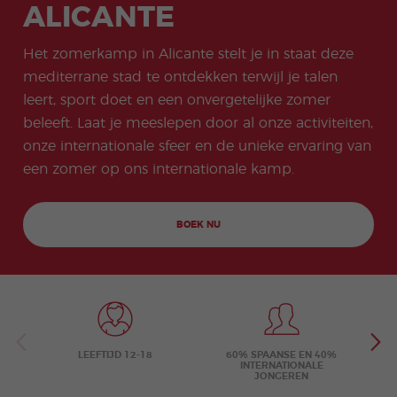
meas
progr
ligers
Beac
Examenvoor
ALICANTE
ssen
Onli
ures
amm
progr
h
bereiding
ne
for
a
amm
don
Carriè
COCM10
Spa
stude
a
Quijo
remo
Het zomerkamp in Alicante stelt je in staat deze
Examenvoor
ans
nts
te
gelijk
Famil
Doce
bereiding
pro
mediterrane stad te ontdekken terwijl je talen
Certif
hede
iepro
nten
Toerisme
gra
icate
n
gram
Spaa
leert, sport doet en een onvergetelijke zomer
mm
COCM10
ma
ns
a in
beleeft. Laat je meeslepen door al onze activiteiten,
Examenvoor
Kerst
Groe
de
bereiding
onze internationale sfeer en de unieke ervaring van
progr
pscur
avo
Gezondheids
amm
susse
nd
een zomer op ons internationale kamp.
zorg
a
n
Extra
Jeug
curric
d- en
BOEK NU
ular
Jong
Activi
volwa
ties
ssene
npro
gram
ma’s
LEEFTIJD 12-18
60% SPAANSE EN 40%
INTERNATIONALE
JONGEREN