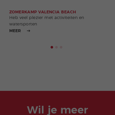
ZOMERKAMP VALENCIA BEACH
ZOM
Heb veel plezier met activiteiten en
Je z
watersporten
de M
MEER
MEE
Wil je meer