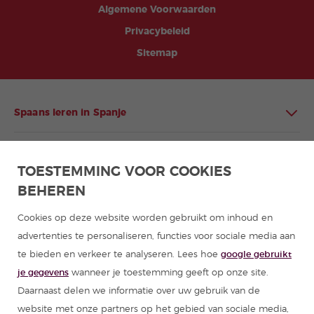
Algemene Voorwaarden
Privacybeleid
Sitemap
Spaans leren in Spanje
Spaans leren in Latijns-Amerika
TOESTEMMING VOOR COOKIES
BEHEREN
Programma's Spaans voor groepen
Cookies op deze website worden gebruikt om inhoud en
Cursussen Spaans
advertenties te personaliseren, functies voor sociale media aan
te bieden en verkeer te analyseren. Lees hoe
google gebruikt
Zomerkampen Spanje
je gegevens
wanneer je toestemming geeft op onze site.
Daarnaast delen we informatie over uw gebruik van de
Hulpmiddelen om Spaans te leren
website met onze partners op het gebied van sociale media,