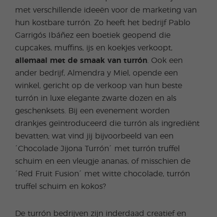
met verschillende ideeën voor de marketing van
hun kostbare turrón. Zo heeft het bedrijf Pablo
Garrigós Ibáñez een boetiek geopend die
cupcakes, muffins, ijs en koekjes verkoopt,
allemaal met de smaak van turrón
. Ook een
ander bedrijf, Almendra y Miel, opende een
winkel, gericht op de verkoop van hun beste
turrón in luxe elegante zwarte dozen en als
geschenksets. Bij een evenement worden
drankjes geïntroduceerd die turrón als ingrediënt
bevatten; wat vind jij bijvoorbeeld van een
´Chocolade Jijona Turrón´ met turrón truffel
schuim en een vleugje ananas, of misschien de
´Red Fruit Fusion´ met witte chocolade, turrón
truffel schuim en kokos?
De turrón bedrijven zijn inderdaad creatief en