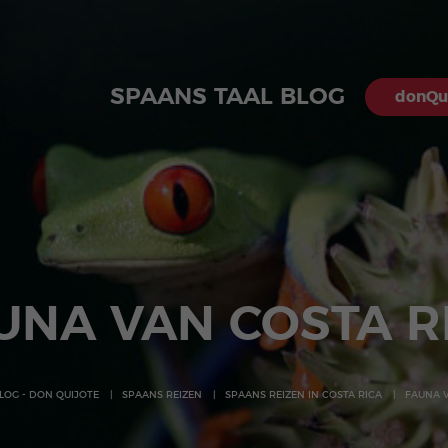
SPAANS TAAL BLOG
donQui
UNA VAN COSTA R
LOG - DON QUIJOTE
SPAANS REIZEN
SPAANS REIZEN IN COSTA RICA
FAUNA V