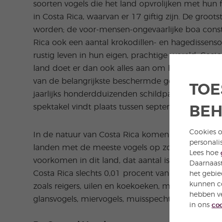
soorten vogels die het land opvrolijken met hun f
in Costa Rica, waarvan er 17 giftig zijn. De groot
worden; de voor-mensen-ongevaarlijke boa constr
Rica ook een aantal krokodillen- en hagedissenso
rustig leven in hun eigen, prachtige wereld. Cost
land doet er dan ook alles aan om het te behoud
van de belangrijkste beschermde gebieden is, 
TOE
jaarlijks honderdduizenden schildpadden het st
spektakel vindt plaats tussen september en dec
BE
Cookies o
In de natuur van Costa Rica komen ontzettend ve
personali
landen met de meeste vogels op zo’n kleine oppe
Lees hoe
voorkomen in dit land, dat aantal is 10 procent va
Daarnaast
Costa Rica slechts 0,01 procent van de totale we
het gebie
kunnen co
zoals reigers, uilen en koekoeken, maar ook vogel
hebben ve
glansvogels, miervogels, muisspechten en toekan
in ons
co