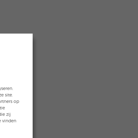
yseren.
 site.
rtners op
tie
ie zij
e vinden