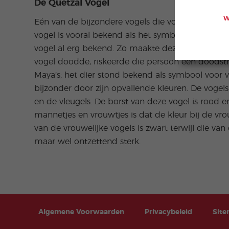
De Quetzal Vogel
W
Eén van de bijzondere vogels die voorkomt in d
vogel is vooral bekend als het symbool van de v
vogel al erg bekend. Zo maakte deze vogelsoort 
vogel doodde, riskeerde die persoon een doodstr
Maya’s; het dier stond bekend als symbool voor vri
bijzonder door zijn opvallende kleuren. De vogel
en de vleugels. De borst van deze vogel is rood en
mannetjes en vrouwtjes is dat de kleur bij de vro
van de vrouwelijke vogels is zwart terwijl die van
maar wel ontzettend sterk.
Algemene Voorwaarden
Privacybeleid
Sit