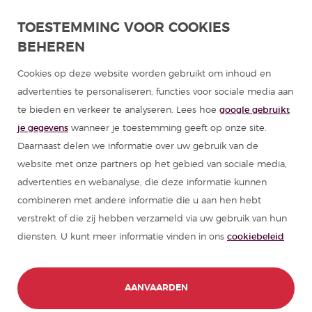
Spaans leren in Latijns-Amerika
TOESTEMMING VOOR COOKIES
BEHEREN
Programma's Spaans voor groepen
Cookies op deze website worden gebruikt om inhoud en
Cursussen Spaans
advertenties te personaliseren, functies voor sociale media aan
te bieden en verkeer te analyseren. Lees hoe
google gebruikt
Zomerkampen Spanje
je gegevens
wanneer je toestemming geeft op onze site.
Daarnaast delen we informatie over uw gebruik van de
Hulpmiddelen om Spaans te leren
website met onze partners op het gebied van sociale media,
advertenties en webanalyse, die deze informatie kunnen
combineren met andere informatie die u aan hen hebt
Partners
verstrekt of die zij hebben verzameld via uw gebruik van hun
diensten. U kunt meer informatie vinden in ons
cookiebeleid
Reisgids van Spanje
Reisgidsen van Latijns-Amerika
AANVAARDEN