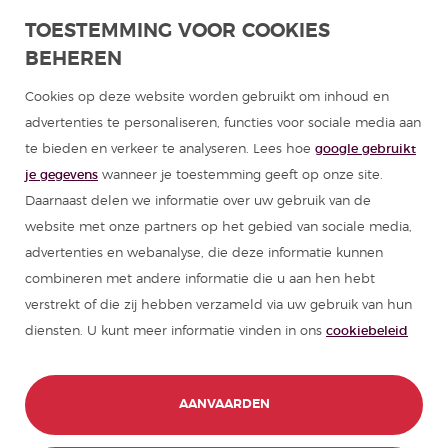
Spaans leren in Latijns-Amerika
TOESTEMMING VOOR COOKIES
BEHEREN
Programma's Spaans voor groepen
Cookies op deze website worden gebruikt om inhoud en
Cursussen Spaans
advertenties te personaliseren, functies voor sociale media aan
te bieden en verkeer te analyseren. Lees hoe
google gebruikt
Zomerkampen Spanje
je gegevens
wanneer je toestemming geeft op onze site.
Daarnaast delen we informatie over uw gebruik van de
Hulpmiddelen om Spaans te leren
website met onze partners op het gebied van sociale media,
advertenties en webanalyse, die deze informatie kunnen
combineren met andere informatie die u aan hen hebt
Partners
verstrekt of die zij hebben verzameld via uw gebruik van hun
diensten. U kunt meer informatie vinden in ons
cookiebeleid
Reisgids van Spanje
Reisgidsen van Latijns-Amerika
AANVAARDEN