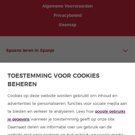
Algemene Voorwaarden
Privacybeleid
Sitemap
Spaans leren in Spanje
Spaans leren in Latijns-Amerika
TOESTEMMING VOOR COOKIES
BEHEREN
Programma's Spaans voor groepen
Cookies op deze website worden gebruikt om inhoud en
Cursussen Spaans
advertenties te personaliseren, functies voor sociale media aan
te bieden en verkeer te analyseren. Lees hoe
google gebruikt
Zomerkampen Spanje
je gegevens
wanneer je toestemming geeft op onze site.
Daarnaast delen we informatie over uw gebruik van de