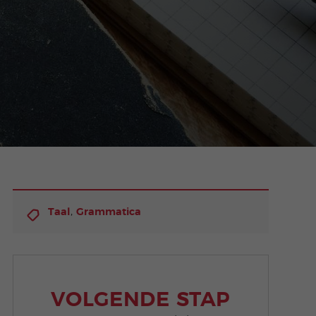
,
Taal
Grammatica
VOLGENDE STAP