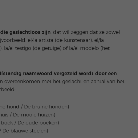
ie geslachtloos zijn
, dat wil zeggen dat ze zowel
oorbeeld: el/la artista (de kunstenaar), el/la
, la/el testigo (de getuige) of la/el modelo (het
lfstandig naamwoord vergezeld wordt door
een
n overeenkomen met het geslacht en aantal van het
rbeeld:
ine hond / De bruine honden)
uis / De mooie huizen)
e boek / De oude boeken)
/ De blauwe stoelen)