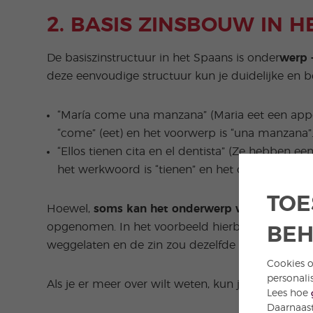
2. BASIS ZINSBOUW IN 
De basiszinstructuur in het Spaans is onder
werp 
deze eenvoudige structuur kun je duidelijke en b
“María come una manzana” (Maria eet een appel
“come” (eet) en het voorwerp is “una manzana”
“Ellos tienen cita en el dentista” (Ze hebben een
het werkwoord is “tienen” en het complement is 
TOE
Hoewel,
soms kan het onderwerp worden wegg
opgenomen. In het voorbeeld hierboven, “Ellos ti
BE
weggelaten en de zin zou dezelfde betekenis hebbe
Cookies o
personali
Als je er meer over wilt weten, kun je ons berich
Lees hoe
Daarnaast