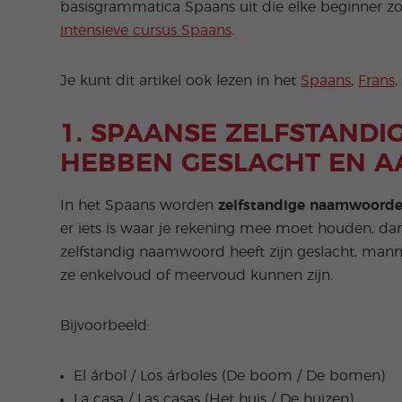
basisgrammatica Spaans uit die elke beginner zo
intensieve cursus Spaans
.
Je kunt dit artikel ook lezen in het
Spaans
,
Frans
1.
SPAANSE ZELFSTAND
HEBBEN GESLACHT EN A
In het Spaans worden
zelfstandige naamwoord
er iets is waar je rekening mee moet houden, dan
zelfstandig naamwoord heeft zijn geslacht, mannel
ze enkelvoud of meervoud kunnen zijn.
Bijvoorbeeld:
El árbol / Los árboles (De boom / De bomen)
La casa / Las casas (Het huis / De huizen)