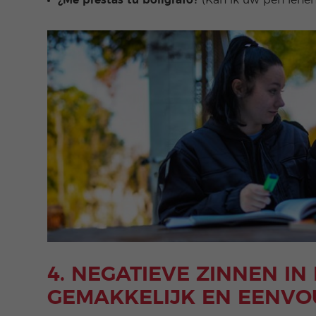
¿Me prestas tu bolígrafo?
(Kan ik uw pen lenen
4. NEGATIEVE ZINNEN IN
GEMAKKELIJK EN EENVO