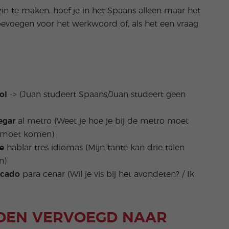
n te maken, hoef je in het Spaans alleen maar het
toevoegen voor het werkwoord of, als het een vraag
ol
-> (Juan studeert Spaans/Juan studeert geen
egar
al metro (Weet je hoe je bij de metro moet
ro moet komen)
be
hablar tres idiomas (Mijn tante kan drie talen
n)
scado
para cenar (Wil je vis bij het avondeten? / Ik
DEN VERVOEGD NAAR