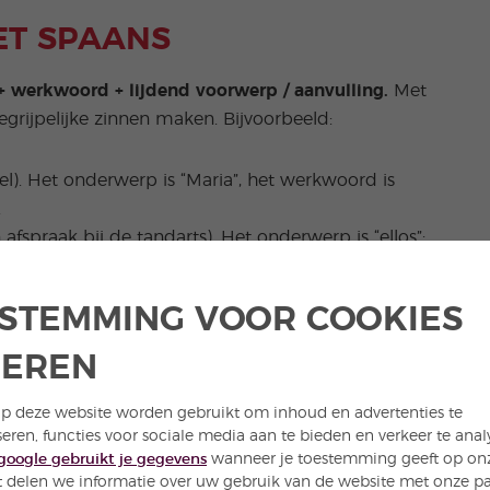
HET SPAANS
+ werkwoord + lijdend voorwerp / aanvulling.
Met
egrijpelijke zinnen maken. Bijvoorbeeld:
). Het onderwerp is “Maria”, het werkwoord is
.
 afspraak bij de tandarts). Het onderwerp is “ellos”;
“cita en el dentista”.
STEMMING VOOR COOKIES
elaten
en hoeft het niet in de zin te worden
enen cita en el dentista”, kan het onderwerp worden
HEREN
n: “Tienen cita en el dentista”.
p deze website worden gebruikt om inhoud en advertenties te
seren, functies voor sociale media aan te bieden en verkeer te anal
t
Spaanse zinsbouw
bezoeken.
google gebruikt je gegevens
wanneer je toestemming geeft op onze
 delen we informatie over uw gebruik van de website met onze pa