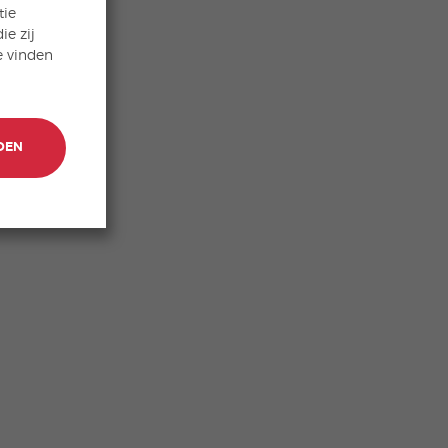
tie
ie zij
e vinden
DEN