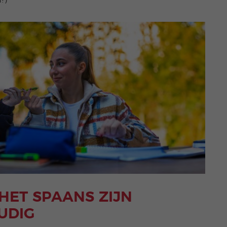
?)
 HET SPAANS ZIJN
UDIG