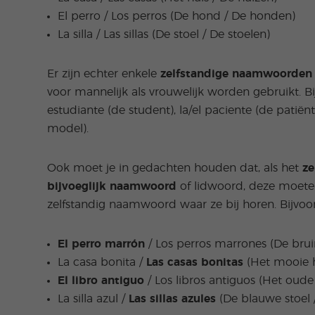
El perro / Los perros (De hond / De honden)
La silla / Las sillas (De stoel / De stoelen)
Er zijn echter enkele
zelfstandige naamwoorden d
voor mannelijk als vrouwelijk worden gebruikt. Bijv
estudiante (de student), la/el paciente (de patiënt)
model).
Ook moet je in gedachten houden dat, als het
ze
bijvoeglijk naamwoord
of lidwoord, deze moete
zelfstandig naamwoord waar ze bij horen. Bijvoo
El perro marrón
/ Los perros marrones (De bru
La casa bonita /
Las casas bonitas
(Het mooie h
El libro antiguo
/ Los libros antiguos (Het oud
La silla azul /
Las sillas azules
(De blauwe stoel 