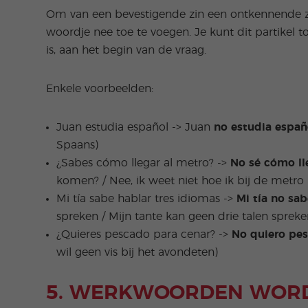
Om van een bevestigende zin een ontkennende zi
woordje nee toe te voegen. Je kunt dit partikel 
is, aan het begin van de vraag.
Enkele voorbeelden:
Juan estudia español -> Juan
no estudia españ
Spaans)
¿Sabes cómo llegar al metro? ->
No sé cómo ll
komen? / Nee, ik weet niet hoe ik bij de met
Mi tía sabe hablar tres idiomas ->
Mi tía no sa
spreken / Mijn tante kan geen drie talen spreke
¿Quieres pescado para cenar? ->
No quiero pe
wil geen vis bij het avondeten)
5. WERKWOORDEN WOR