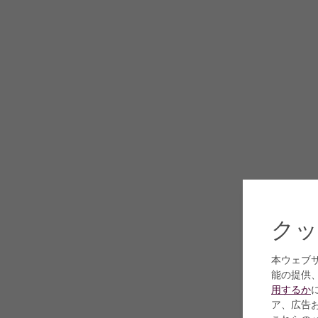
クッ
本ウェブ
能の提供
用するか
ア、広告