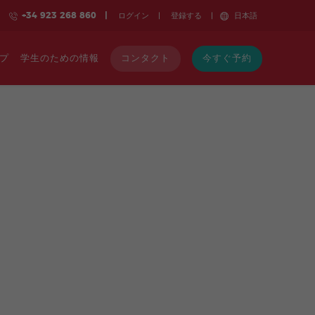
+34 923 268 860
ログイン
登録する
日本語
プ
学生のための情報
コンタクト
今すぐ予約
nish Classes
国際サマーキャンプ
国際サマーキャンプ
e
Online Private
学生生活
アリカンテ
アリカンテ
バルセロナ Beach
バルセロナ
classes
Beach
Reasons to Learn Spanish
バルセロナ Centro
マドリード
Online DELE
バルセロナ
マドリード
What to Expect
マラガ
マルベージャ centro
exam
Centro
仕事のチャンス
マルベージャ elviria
サラマンカ
preparation
マラガ
マルベージャ
バレンシア BEACH
centro
マルベージャ
サラマンカ
elviria
バレンシア
BEACH