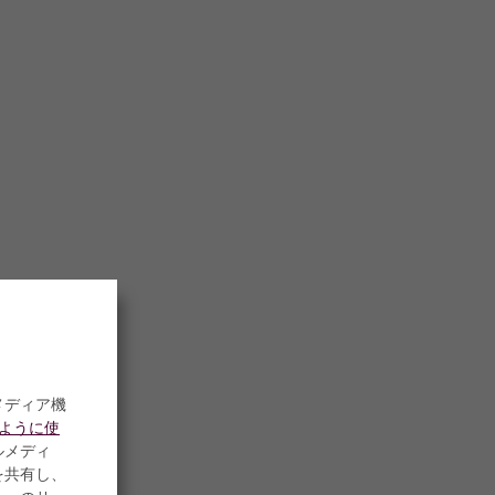
メディア機
のように使
ルメディ
を共有し、