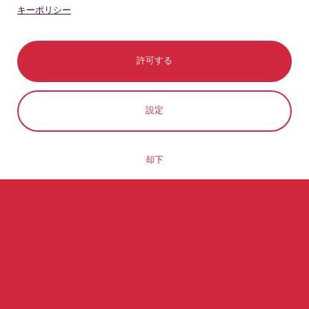
キーポリシー
許可する
コンタクト
今すぐ予約
設定
却下
チリについての豆知識
#63
6
世界で人口の多い国
ユネスコの世界遺産