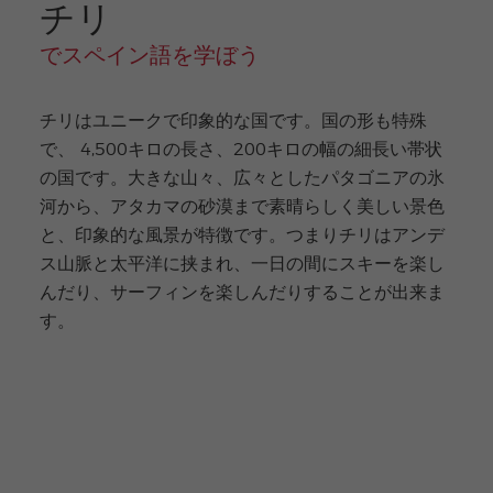
チリ
・
ヤ
ン
でスペイン語を学ぼう
グ
ア
ダ
チリはユニークで印象的な国です。国の形も特殊
ル
ト
で、 4,500キロの長さ、200キロの幅の細長い帯状
プ
の国です。大きな山々、広々としたパタゴニアの氷
ロ
グ
河から、アタカマの砂漠まで素晴らしく美しい景色
ラ
と、印象的な風景が特徴です。つまりチリはアンデ
ム
ス山脈と太平洋に挟まれ、一日の間にスキーを楽し
んだり、サーフィンを楽しんだりすることが出来ま
す。