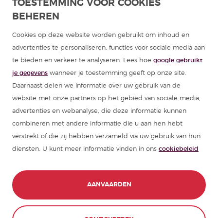
TOESTEMMING VOOR COOKIES
BEHEREN
Programma's Spaans voor groepen
Cookies op deze website worden gebruikt om inhoud en
Cursussen Spaans
advertenties te personaliseren, functies voor sociale media aan
te bieden en verkeer te analyseren. Lees hoe
google gebruikt
Zomerkampen Spanje
je gegevens
wanneer je toestemming geeft op onze site.
Daarnaast delen we informatie over uw gebruik van de
Hulpmiddelen om Spaans te leren
website met onze partners op het gebied van sociale media,
advertenties en webanalyse, die deze informatie kunnen
combineren met andere informatie die u aan hen hebt
Partners
verstrekt of die zij hebben verzameld via uw gebruik van hun
diensten. U kunt meer informatie vinden in ons
cookiebeleid
Reisgids van Spanje
Reisgidsen van Latijns-Amerika
AANVAARDEN
© 1989 - 2026 don Quijote S.L. Alle