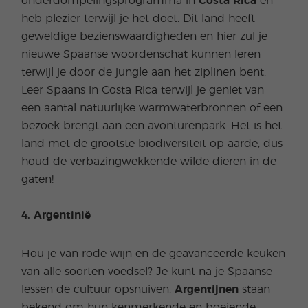
onderdompelingsprogramma in
Costa Rica
en
heb plezier terwijl je het doet. Dit land heeft
geweldige bezienswaardigheden en hier zul je
nieuwe Spaanse woordenschat kunnen leren
terwijl je door de jungle aan het ziplinen bent.
Leer Spaans in Costa Rica terwijl je geniet van
een aantal natuurlijke warmwaterbronnen of een
bezoek brengt aan een avonturenpark. Het is het
land met de grootste biodiversiteit op aarde, dus
houd de verbazingwekkende wilde dieren in de
gaten!
4. Argentinië
Hou je van rode wijn en de geavanceerde keuken
van alle soorten voedsel? Je kunt na je Spaanse
lessen de cultuur opsnuiven.
Argentijnen
staan
bekend om hun kenmerkende en boeiende