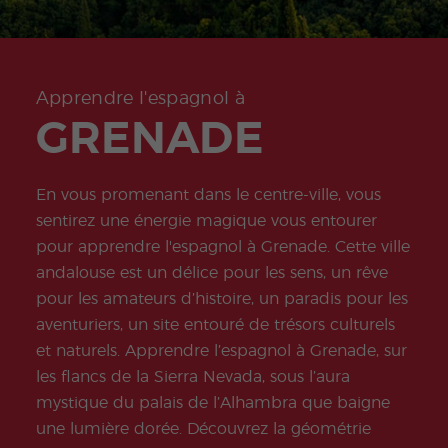
ity
Valen
e
Prépa
Préparation
meas
don
Oppo
ce
sabb
ration
à l'examen
ures
Quijo
rtunit
Beac
atiqu
onlin
COCM10
for
te
és
h
e
e
Tourisme
stude
Certif
profe
DELE
nts
icate
Progr
ssion
Progr
Préparation
Apprendre l'espagnol à
amm
nelles
amm
à l'examen
GRENADE
e de
e de
COCM10
stage
Volon
Santé
tariat
Progr
Progr
En vous promenant dans le centre-ville, vous
amm
amm
e
e
sentirez une énergie magique vous entourer
Famil
profe
pour apprendre l'espagnol à Grenade. Cette ville
le
sseurs
d'esp
andalouse est un délice pour les sens, un rêve
agnol
pour les amateurs d’histoire, un paradis pour les
Progr
Progr
amm
amm
aventuriers, un site entouré de trésors culturels
e de
e
et naturels. Apprendre l’espagnol à Grenade, sur
Noël
d'Esp
agnol
les flancs de la Sierra Nevada, sous l’aura
en
mystique du palais de l’Alhambra que baigne
Grou
pe
une lumière dorée. Découvrez la géométrie