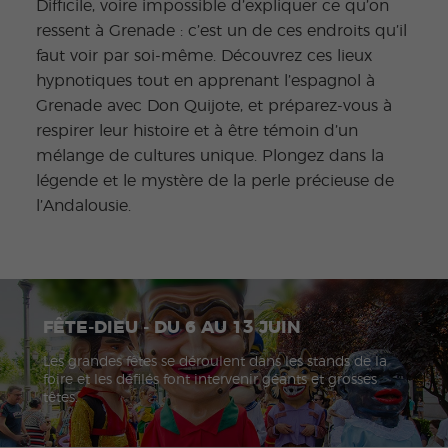
Difficile, voire impossible d’expliquer ce qu’on
ressent à Grenade : c’est un de ces endroits qu’il
faut voir par soi-même. Découvrez ces lieux
hypnotiques tout en apprenant l’espagnol à
Grenade avec Don Quijote, et préparez-vous à
respirer leur histoire et à être témoin d’un
mélange de cultures unique. Plongez dans la
légende et le mystère de la perle précieuse de
l’Andalousie.
FÊTE-DIEU - DU 6 AU 13 JUIN
Les grandes fêtes se déroulent dans les stands de la
foire et les défilés font intervenir géants et grosses
têtes.