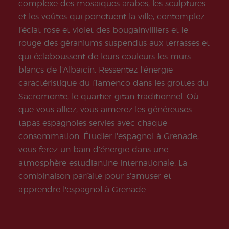
Extra
Progr
complexe des mosaïques arabes, les sculptures
curric
amm
et les voûtes qui ponctuent la ville, contemplez
ular
es
Activi
Jeun
l’éclat rose et violet des bougainvilliers et le
ties
es et
rouge des géraniums suspendus aux terrasses et
Jeun
es
qui éclaboussent de leurs couleurs les murs
Adult
blancs de l’Albaicín. Ressentez l’énergie
es
caractéristique du flamenco dans les grottes du
Sacromonte, le quartier gitan traditionnel. Où
que vous alliez, vous aimerez les généreuses
tapas espagnoles servies avec chaque
consommation. Étudier l'espagnol à Grenade,
vous ferez un bain d’énergie dans une
atmosphère estudiantine internationale. La
combinaison parfaite pour s’amuser et
apprendre l'espagnol à Grenade.