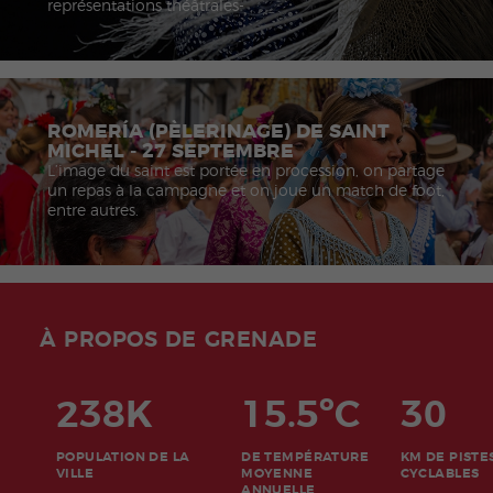
représentations théâtrales-
ROMERÍA (PÈLERINAGE) DE SAINT
MICHEL - 27 SEPTEMBRE
L’image du saint est portée en procession, on partage
un repas à la campagne et on joue un match de foot,
entre autres.
À PROPOS DE GRENADE
238K
15.5ºC
30
POPULATION DE LA
DE TEMPÉRATURE
KM DE PISTE
VILLE
MOYENNE
CYCLABLES
ANNUELLE