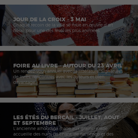
JOUR DE LA CROIX - 3 MAI
Chaque recoin de la ville se mue en œuvre d’art
floral, pour une des fêtes les plus animées.
FOIRE AU LIVRE - AUTOUR DU 23 AVRIL
Un rendez-vous annuel avec la littérature. Signatures
de livres, rencontres avec les auteurs et bien
davantage.
LES ÉTÉS DU BERCAIL - JUILLET, AOÛT
ET SEPTEMBRE
L’ancienne alhóndiga (halle aux grains) arabe
accueille des nuits de chant, de flamenco et des