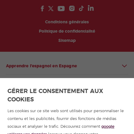
Conditions générales
Politique de confidentialité
Sitemap
Apprendre l'espagnol en Espagne
Apprendre l'espagnol en Amérique latine
GÉRER LE CONSENTEMENT AUX
COOKIES
Programmes d'espagnol pour groupes
Les cookies sur ce site web sont utilisés pour personnaliser le
Cours d'espagnol
contenu et les publicités, fournir des fonctions de médias
sociaux et analyser le trafic. Découvrez comment
google
Colonies de vacances en Espagne