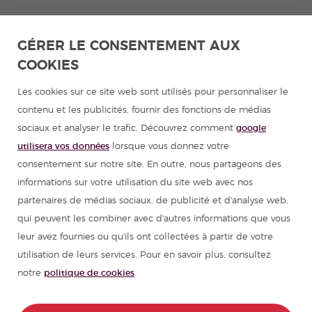
Apprendre l'espagnol en Amérique latine
GÉRER LE CONSENTEMENT AUX
COOKIES
Programmes d'espagnol pour groupes
Les cookies sur ce site web sont utilisés pour personnaliser le
Cours d'espagnol
contenu et les publicités, fournir des fonctions de médias
sociaux et analyser le trafic. Découvrez comment
google
Colonies de vacances en Espagne
utilisera vos données
lorsque vous donnez votre
consentement sur notre site. En outre, nous partageons des
Ressources pour apprendre l'espagnol
informations sur votre utilisation du site web avec nos
partenaires de médias sociaux, de publicité et d'analyse web,
qui peuvent les combiner avec d'autres informations que vous
Partenaires
leur avez fournies ou qu'ils ont collectées à partir de votre
utilisation de leurs services. Pour en savoir plus, consultez
Guide de voyage pour l'Espagne
notre
politique de cookies
Guide de voyage pour l'Amérique latine
CONTACT
RÉSERVEZ ICI