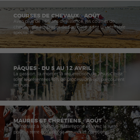
COURSES DE CHEVAUX - AOÛT
Avec plus de 165 ans d’existence, les courses de
chevaux sur les plages de San Lúcar sont un véritable
spectacle.
PÂQUES - DU 5 AU 12 AVRIL .
La passion, la mort et la résurrection de Jésus-Christ
sont représentées lors de processions qui parcourent
les rues.
MAURES ET CHRÉTIENS - AOÛT
Remontez à l’époque nazaréenne et vivez la lutte
pour la terre qui opposa maures et chrétiens.