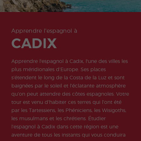
ity
Valen
e
Prépa
Préparation
meas
don
Oppo
ce
sabb
ration
à l'examen
ures
Quijo
rtunit
Beac
atiqu
onlin
COCM10
for
te
és
h
e
e
Tourisme
stude
Certif
profe
DELE
nts
icate
Progr
ssion
Progr
Préparation
Apprendre l'espagnol à
amm
nelles
amm
à l'examen
CADIX
e de
e de
COCM10
stage
Volon
Santé
tariat
Progr
Progr
Apprendre l'espagnol à Cadix, l'une des villes les
amm
amm
e
e
plus méridionales d’Europe. Ses places
Famil
profe
s’étendent le long de la Costa de la Luz et sont
le
sseurs
d'esp
baignées par le soleil et l’éclatante atmosphère
agnol
qu’on peut attendre des côtes espagnoles. Votre
Progr
Progr
amm
amm
tour est venu d’habiter ces terres qui l’ont été
e de
e
par les Tartessiens, les Phéniciens, les Wisigoths,
Noël
d'Esp
agnol
les musulmans et les chrétiens. Étudier
en
l’espagnol à Cadix dans cette région est une
Grou
pe
aventure de tous les instants qui vous conduira