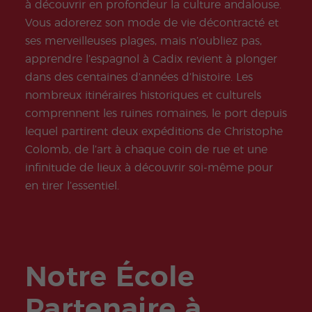
Extra
Progr
à découvrir en profondeur la culture andalouse.
curric
amm
Vous adorerez son mode de vie décontracté et
ular
es
Activi
Jeun
ses merveilleuses plages, mais n’oubliez pas,
ties
es et
apprendre l’espagnol à Cadix revient à plonger
Jeun
es
dans des centaines d’années d’histoire. Les
Adult
nombreux itinéraires historiques et culturels
es
comprennent les ruines romaines, le port depuis
lequel partirent deux expéditions de Christophe
Colomb, de l’art à chaque coin de rue et une
infinitude de lieux à découvrir soi-même pour
en tirer l’essentiel.
Notre École
Partenaire à