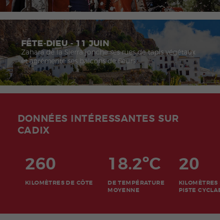
FÊTE-DIEU - 11 JUIN
Zahara de la Sierra jonche ses rues de tapis végétaux
et agrémente ses balcons de fleurs.
DONNÉES INTÉRESSANTES SUR
CADIX
260
18.2ºC
20
KILOMÈTRES DE CÔTE
DE TEMPÉRATURE
KILOMÈTRES
MOYENNE
PISTE CYCLA