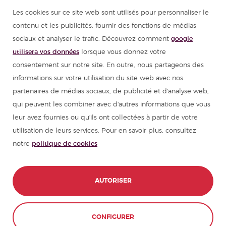
Les cookies sur ce site web sont utilisés pour personnaliser le
Cours d'espagnol
contenu et les publicités, fournir des fonctions de médias
sociaux et analyser le trafic. Découvrez comment
google
Colonies de vacances en Espagne
utilisera vos données
lorsque vous donnez votre
consentement sur notre site. En outre, nous partageons des
Ressources pour apprendre l'espagnol
informations sur votre utilisation du site web avec nos
partenaires de médias sociaux, de publicité et d'analyse web,
qui peuvent les combiner avec d'autres informations que vous
Partenaires
leur avez fournies ou qu'ils ont collectées à partir de votre
utilisation de leurs services. Pour en savoir plus, consultez
Guide de voyage pour l'Espagne
notre
politique de cookies
Guide de voyage pour l'Amérique latine
AUTORISER
© 1989 - 2026 don Quijote S.L. Tous les
droits réservés,
CONFIGURER