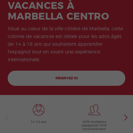
ity
VACANCES À
Valen
e
Prépa
Préparation
meas
don
Oppo
ce
sabb
ration
à l'examen
ures
Quijo
rtunit
Beac
MARBELLA CENTRO
atiqu
onlin
COCM10
for
te
és
h
e
e
Tourisme
stude
Certif
profe
DELE
nts
icate
Progr
ssion
Progr
Préparation
Situé au cœur de la ville côtière de Marbella, cette
amm
nelles
amm
à l'examen
colonie de vacances est idéale pour les ados âgés
e de
e de
COCM10
stage
Volon
Santé
de 14 à 18 ans qui souhaitent apprendre
tariat
l'espagnol tout en vivant une expérience
Progr
Progr
amm
amm
internationale.
e
e
Famil
profe
le
sseurs
RÉSERVEZ ICI
d'esp
agnol
Progr
Progr
amm
amm
e de
e
Noël
d'Esp
agnol
en
Grou
14-18 ans
60% étudiants
espagnols/ 40%
pe
internationaux