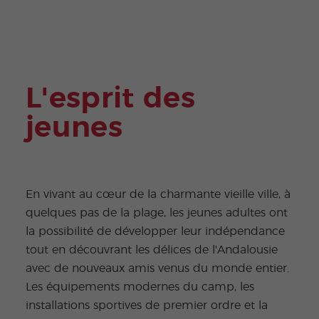
Extra
Progr
curric
amm
ular
es
Activi
Jeun
ties
es et
Jeun
es
Adult
L'esprit des
es
jeunes
En vivant au cœur de la charmante vieille ville, à
quelques pas de la plage, les jeunes adultes ont
la possibilité de développer leur indépendance
tout en découvrant les délices de l'Andalousie
avec de nouveaux amis venus du monde entier.
Les équipements modernes du camp, les
installations sportives de premier ordre et la