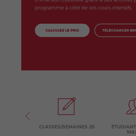
immersion culturelle grâce à des activités
programme à côté de vos cours intensifs.
CALCULEZ LE PRIX
TÉLÉCHARGER BR
CLASSES/SEMAINES 20
ÉTUDIANT
MAX