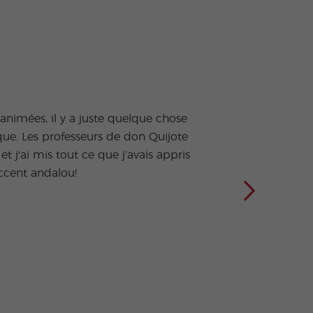
s animées, il y a juste quelque chose
Ma pa
que. Les professeurs de don Quijote
suis 
et j'ai mis tout ce que j’avais appris
la 
accent andalou!