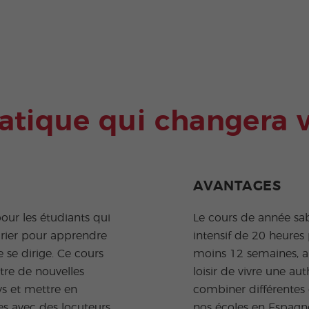
tique qui changera v
AVANTAGES
our les étudiants qui
Le cours de année sa
drier pour apprendre
intensif de 20 heure
 se dirige. Ce cours
moins 12 semaines, a
tre de nouvelles
loisir de vivre une a
ys et mettre en
combiner différentes 
s avec des locuteurs
nos écoles en Espagn