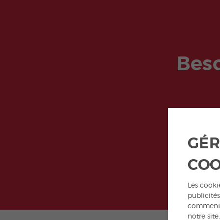
Beso
GÉR
COO
Les cookie
publicités
commen
notre site