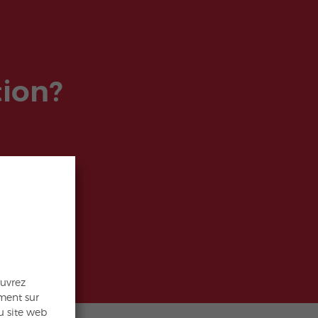
tion?
ouvrez
ment sur
du site web