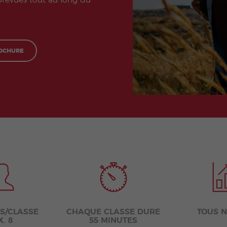
 prévues tout au long du
Noël
d'Espagnol en
Groupe
Extracurricular
Programmes
Activities
Jeunes et
Jeunes Adultes
OCHURE
S/CLASSE
CHAQUE CLASSE DURE
TOUS 
. 8
55 MINUTES