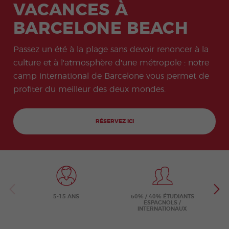
ity
VACANCES À
Valen
e
Prépa
Préparation
meas
don
Oppo
ce
sabb
ration
à l'examen
ures
Quijo
rtunit
Beac
BARCELONE BEACH
atiqu
onlin
COCM10
for
te
és
h
e
e
Tourisme
stude
Certif
profe
DELE
nts
icate
Progr
ssion
Progr
Préparation
Passez un été à la plage sans devoir renoncer à la
amm
nelles
amm
à l'examen
culture et à l'atmosphère d'une métropole : notre
e de
e de
COCM10
stage
Volon
Santé
camp international de Barcelone vous permet de
tariat
profiter du meilleur des deux mondes.
Progr
Progr
amm
amm
e
e
Famil
profe
RÉSERVEZ ICI
le
sseurs
d'esp
agnol
Progr
Progr
amm
amm
e de
e
Noël
d'Esp
agnol
5-15 ANS
60% / 40% ÉTUDIANTS
en
ESPAGNOLS /
Grou
INTERNATIONAUX
pe