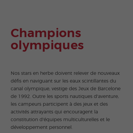
Extra
Progr
curric
amm
ular
es
Activi
Jeun
ties
es et
Jeun
Champions
es
Adult
es
olympiques
Nos stars en herbe doivent relever de nouveaux
défis en naviguant sur les eaux scintillantes du
canal olympique, vestige des Jeux de Barcelone
de 1992. Outre les sports nautiques d'aventure,
les campeurs participent à des jeux et des
activités attrayants qui encouragent la
constitution d'équipes multiculturelles et le
développement personnel.