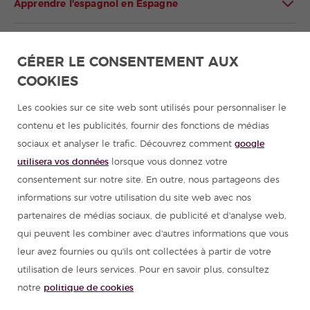
Apprendre l'espagnol en Espagne
Apprendre l'espagnol en Amérique latine
GÉRER LE CONSENTEMENT AUX
COOKIES
Programmes d'espagnol pour groupes
Les cookies sur ce site web sont utilisés pour personnaliser le
Cours d'espagnol
contenu et les publicités, fournir des fonctions de médias
sociaux et analyser le trafic. Découvrez comment
google
Colonies de vacances en Espagne
utilisera vos données
lorsque vous donnez votre
consentement sur notre site. En outre, nous partageons des
Ressources pour apprendre l'espagnol
informations sur votre utilisation du site web avec nos
partenaires de médias sociaux, de publicité et d'analyse web,
qui peuvent les combiner avec d'autres informations que vous
Partenaires
leur avez fournies ou qu'ils ont collectées à partir de votre
utilisation de leurs services. Pour en savoir plus, consultez
Guide de voyage pour l'Espagne
notre
politique de cookies