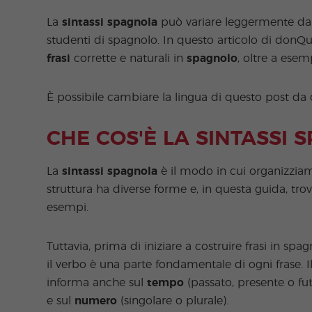
La
sintassi spagnola
può variare leggermente da u
studenti di spagnolo. In questo articolo di donQu
frasi
corrette e naturali in
spagnolo
, oltre a esemp
È possibile cambiare la lingua di questo post da
CHE COS'È LA SINTASSI 
La
sintassi spagnola
è il modo in cui organizziam
struttura ha diverse forme e, in questa guida, tro
esempi.
Tuttavia, prima di iniziare a costruire frasi in sp
il verbo è una parte fondamentale di ogni frase. 
informa anche sul
tempo
(passato, presente o fut
e sul
numero
(singolare o plurale).