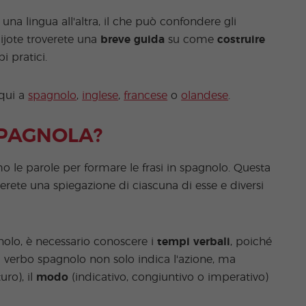
na lingua all'altra, il che può confondere gli
ijote troverete una
breve guida
su come
costruire
i pratici.
 qui a
spagnolo
,
inglese
,
francese
o
olandese
.
SPAGNOLA?
o le parole per formare le frasi in spagnolo. Questa
verete una spiegazione di ciascuna di esse e diversi
agnolo, è necessario conoscere i
tempi verbali
, poiché
Il verbo spagnolo non solo indica l'azione, ma
uro), il
modo
(indicativo, congiuntivo o imperativo)