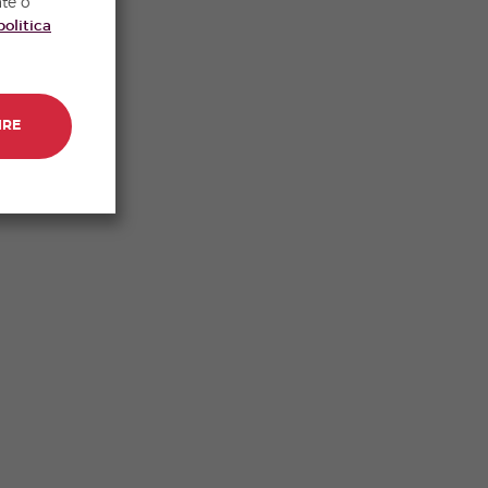
nte o
politica
IRE