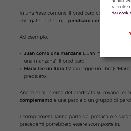
analisi w
raccolte d
In una frase comune, il predicato comprende l'az
dei cooki
collegate. Pertanto, il
predicato contiene sempre 
R
Ad esempio:
Juan come una manzana
(Juan mangia una mela
una manzana”, il predicato.
María lee un libro
(Maria legge un libro): “Maria” è
predicato.
Anche se all'interno del predicato si trovano ter
complemento
è una parola o un gruppo di paro
I complementi fanno parte del predicato e dicono d
precedenti potrebbero essere scomposte in: