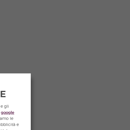
IE
e gli
e
google
iamo le
ubblicità e