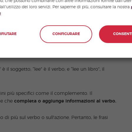
eb, che possono combinarle con altre informazioni fornite dall'ute
all'utilizzo dei loro servizi. Per saperne di più, consultare la nostra
ione del verbo e le informazioni aggiuntive ad esso
e
il verbo e i diversi complementi
.
IFIUTARE
CONFIGURARE
CONSENT
): “Juan” è il soggetto; “come” il verbo; e “come
 il soggetto; “lee” è il verbo; e “lee un libro”, il
mini più specifici come il complemento. Il
le che
completa o aggiunge informazioni al verbo.
i più sul verbo o sull'azione. Pertanto, le frasi