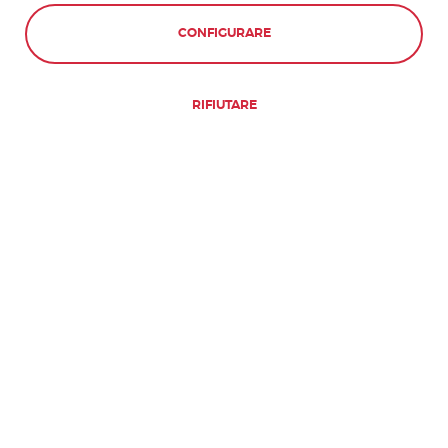
CONFIGURARE
RIFIUTARE
DETTAGLI DEL CERTIFICATO
INFORMAZIONI INCLUSE NEL
CERTIFICATO
Nome dello studente
La scuola di don Quijote
Date di inizio e di fine programma