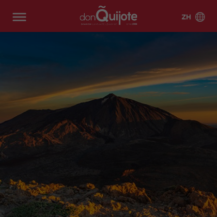
ZH
西班牙
强化
关于我们
考前
拉美
专业
给学生的
西班
夏令营
夏令
西班
培训
的西
服务
牙语
营
阿利
为什
认证
巴塞
墨西
哥斯
阿利
巴塞
牙语
课程
班牙
网络
坎特
么选
罗那
哥
达黎
坎特
罗那
学生
学生
巴
巴
课程
语课
课程
择唐
加
海滩
宿舍
生活
塞
塞
DELE
加的
格拉
程
吉坷
(BEA
罗
罗
考试准
斯
强化班
纳达
厄瓜
阿根
在
西
常见
个你
德？
CH)
那
那
15
备
多尔
廷
线
班
一
一
问题
学习
马德
马拉
市
海
关于
保证
强
牙
巴塞
马德
对
对
西班
里
强化班
加
SIELE
玻利
智利
中
滩
我们
化
语
罗那
里
一
一
牙语
20
考试准
维亚
马尔
萨拉
心
(B
课
在
市中
5
10
的理
教学
教职
备30
贝拉
强化班
曼卡
哥伦
古巴
(C
EA
程
线
心
由
方法
工和
一
半
25
CCSE
比亚
EN
CH
20
一
(CEN
塞维
特内
学校
对
私
多个
有什
考试准
TR
)
对
TRO)
利亚
强化班
里费
多米
危地
团队
一
人
目的
么期
备 30
O)
一
30
尼加
马拉
马拉
马贝
瓦伦
20
课
地西
待
Secur
课
COCM
共和
阿
马
加
拉 市
西亚
强化班
程
语项
ity
程
10 商
国
利
德
中心
35
目
meas
50
G
業考試
坎
里
西
DE
(CEN
秘魯
乌拉
ures
团体与
岁
AP
don
职业
準備
特
班
LE
TRO)
圭
for
私人相
以
YE
Quijo
发展
牙
考
COCM
马
马
stude
马贝
萨拉
结合
上
A
te
机会
语
前
10 旅
拉
贝