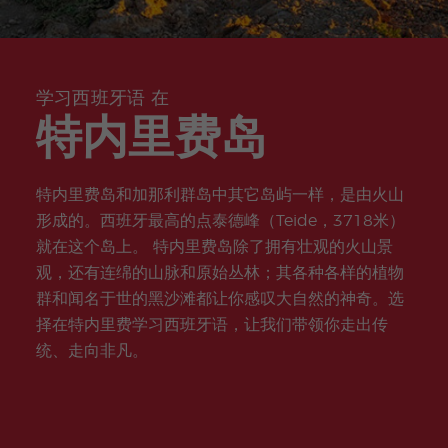
nts
拉
曼卡
课
R
Certif
在
准
游考试
加
拉
Elviria
程
计
icate
线
备
准备
市
划
瓦伦
半
在
中
COCM
西亚
实
志
私
线
心
10 医
海滩
习
愿
人
课
(C
疗考试
(BEA
服
学习西班牙语 在
课
程
EN
准备
CH)
务
程
TR
特内里费岛
O)
家
西
晚
庭
班
上
马
萨
项
牙
的
贝
拉
目
语
在
拉
曼
特内里费岛和加那利群岛中其它岛屿一样，是由火山
教
线
Elv
卡
师
形成的。西班牙最高的点泰德峰（Teide，3718米）
西
iria
培
班
就在这个岛上。 特内里费岛除了拥有壮观的火山景
瓦
训
牙
伦
观，还有连绵的山脉和原始丛林；其各种各样的植物
语
寒
团
西
课
假
体
群和闻名于世的黑沙滩都让你感叹大自然的神奇。选
亚
程
计
海
择在特内里费学习西班牙语，让我们带领你走出传
划
滩
(B
统、走向非凡。
课
青
EA
外
少
CH
活
年
)
动
及
青
年