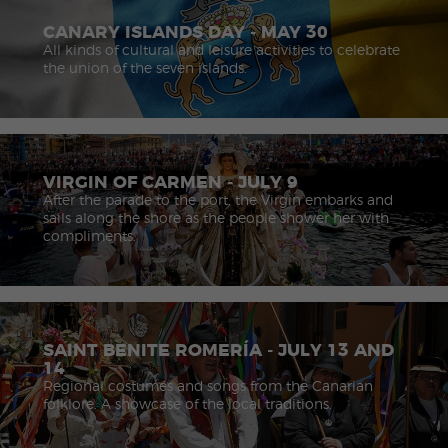
CANARY ISLANDS DAY - MAY 30
All kinds of cultural and leisure activities to celebrate
the union of the seven islands.
VIRGIN OF CARMEN - JULY 9
After the parade to the port, the Virgin embarks and
sails along the shore as the people shower her with
compliments.
SAINT BENITE ROMERÍA - JULY 13 AND
14
Regional costumes and songs from the Canarian
folklore. A showcase of the local traditions.