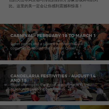
色的火山等风景都与传统的西班牙形象形成鲜明的对
比。这里的美一定会让你感到震撼和惊喜！
CARNIVAL - FEBRUARY 19 TO MARCH 1
Street parties and a contest with spectacular
costumes to choose the Carnival Queen.
CANDELARIA FESTIVITIES - AUGUST 14
AND 15
Floral offerings to the Virgin, a pilgrimage to the
beach, and Guanche ceremonies.