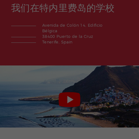
项
我们在特内里费岛的学校
目
Avenida de Colón 14, Edificio
Bélgica
38400 Puerto de la Cruz
Tenerife, Spain