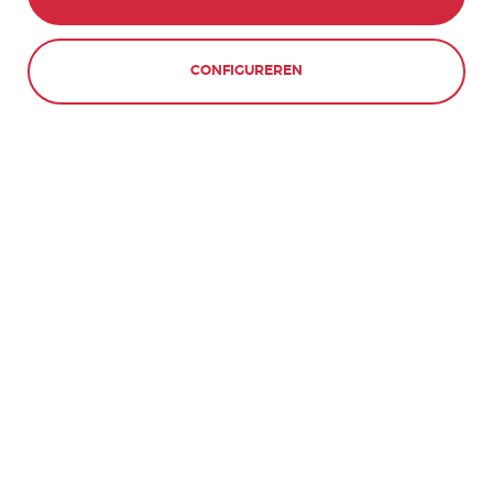
CONFIGUREREN
WEIGEREN
Leermethode
Onze leermethode is ontwikkeld volgens het
Gemeenschappelijk Europees Referentiekader
voor talen en is gebaseerd op praktijkgericht
leren en een communicatieve aanpak. We