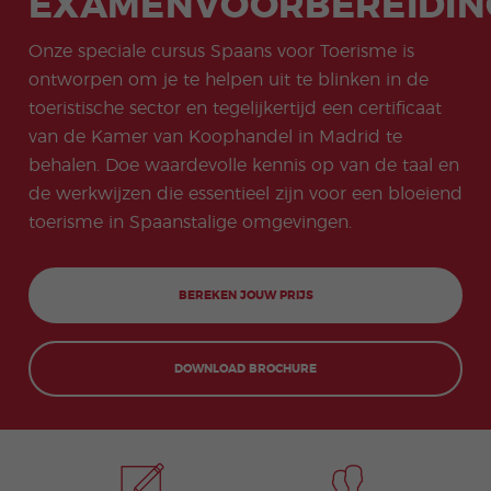
EXAMENVOORBEREIDIN
meas
progr
ligers
Beac
Examenvoor
ssen
Onli
ures
amm
progr
h
bereiding
ne
for
a
amm
don
Carriè
Onze speciale cursus Spaans voor Toerisme is
COCM10
Spa
stude
a
Quijo
remo
Examenvoor
ans
nts
ontworpen om je te helpen uit te blinken in de
te
gelijk
Famil
Doce
bereiding
pro
Certif
hede
iepro
nten
toeristische sector en tegelijkertijd een certificaat
Toerisme
gra
icate
n
gram
Spaa
mm
COCM10
van de Kamer van Koophandel in Madrid te
ma
ns
a in
Examenvoor
behalen. Doe waardevolle kennis op van de taal en
Kerst
Groe
de
bereiding
progr
pscur
avo
Gezondheids
de werkwijzen die essentieel zijn voor een bloeiend
amm
susse
nd
zorg
toerisme in Spaanstalige omgevingen.
a
n
Extra
Jeug
curric
d- en
ular
Jong
BEREKEN JOUW PRIJS
Activi
volwa
ties
ssene
npro
gram
DOWNLOAD BROCHURE
ma’s