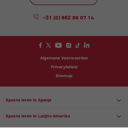
+31 (0) 682 59 07 14
Algemene Voorwaarden
Privacybeleid
Sitemap
Spaans leren in Spanje
Spaans leren in Latijns-Amerika