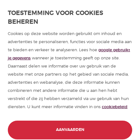
Programma's Spaans voor groepen
TOESTEMMING VOOR COOKIES
BEHEREN
Cursussen Spaans
Cookies op deze website worden gebruikt om inhoud en
Zomerkampen Spanje
advertenties te personaliseren, functies voor sociale media aan
te bieden en verkeer te analyseren. Lees hoe
google gebruikt
Hulpmiddelen om Spaans te leren
je gegevens
wanneer je toestemming geeft op onze site.
Daarnaast delen we informatie over uw gebruik van de
Partners
website met onze partners op het gebied van sociale media,
advertenties en webanalyse, die deze informatie kunnen
combineren met andere informatie die u aan hen hebt
Reisgids van Spanje
verstrekt of die zij hebben verzameld via uw gebruik van hun
diensten. U kunt meer informatie vinden in ons
cookiebeleid
Reisgidsen van Latijns-Amerika
AANVAARDEN
© 1989 - 2026 don Quijote S.L. Alle
CONTACT
BOEK NU
rechten voorbehouden,