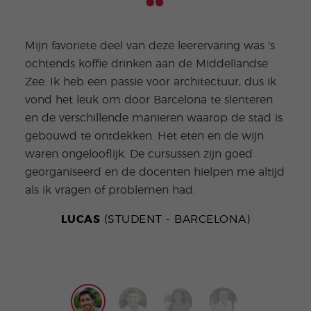
Vale
stud
Mijn favoriete deel van deze leerervaring was 's
de h
ochtends koffie drinken aan de Middellandse
of t
Zee. Ik heb een passie voor architectuur, dus ik
aant
vond het leuk om door Barcelona te slenteren
fant
en de verschillende manieren waarop de stad is
klei
gebouwd te ontdekken. Het eten en de wijn
te n
waren ongelooflijk. De cursussen zijn goed
woor
georganiseerd en de docenten hielpen me altijd
zelf
als ik vragen of problemen had.
prof
zowe
LUCAS
(STUDENT - BARCELONA)