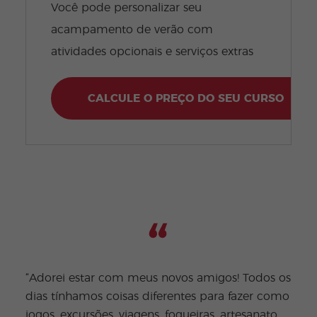
Você pode personalizar seu
acampamento de verão com
atividades opcionais e serviços extras
CALCULE O PREÇO DO SEU CURSO
“Adorei estar com meus novos amigos! Todos os
"As 
dias tínhamos coisas diferentes para fazer como
ativ
jogos, excursões, viagens, fogueiras, artesanato,