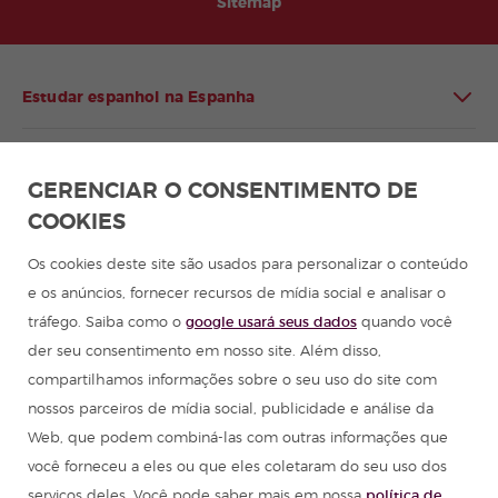
Sitemap
Estudar espanhol na Espanha
Estudar espanhol na América Latina
GERENCIAR O CONSENTIMENTO DE
COOKIES
Programa de espanhol para grupos
Os cookies deste site são usados para personalizar o conteúdo
Cursos de espanhol
e os anúncios, fornecer recursos de mídia social e analisar o
tráfego. Saiba como o
google usará seus dados
quando você
Acampamentos de verão na Espanha
der seu consentimento em nosso site. Além disso,
compartilhamos informações sobre o seu uso do site com
Recursos para aprender espanhol
nossos parceiros de mídia social, publicidade e análise da
Web, que podem combiná-las com outras informações que
você forneceu a eles ou que eles coletaram do seu uso dos
Partners
serviços deles. Você pode saber mais em nossa
política de