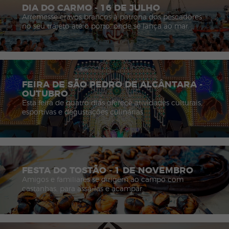
DIA DO CARMO - 16 DE JULHO
Arremesse cravos brancos à patrona dos pescadores
no seu trajeto até o porto, onde se lança ao mar.
FEIRA DE SÃO PEDRO DE ALCÂNTARA -
OUTUBRO
Esta feira de quatro dias oferece atividades culturais,
esportivas e degustações culinárias.
FESTA DO TOSTÃO - 1 DE NOVEMBRO
Amigos e familiares se dirigem ao campo com
castanhas, para assá-las e acampar.