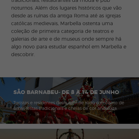
tradicionais, restaurantes da moda e pub
noturnos. Além dos lugares históricos que vão
desde as ruínas da antiga Roma até as igrejas
católicas medievais, Marbella ostenta uma
coleção de primeira categoria de teatros e
galerias de arte e de museus onde sempre há
algo novo para estudar espanhol em Marbella e
descobrir.
SÃO BARNABEU- DE 8 A 14 DE JUNHO
Turistas e residentes desfrutam de todo o encanto de
umas festas tradicionais e cheias de cor andaluza.