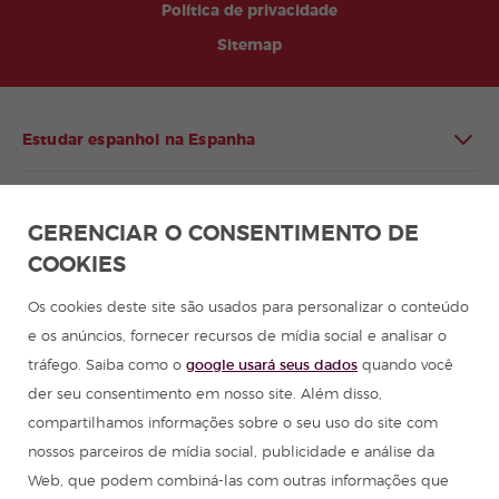
Política de privacidade
Sitemap
Estudar espanhol na Espanha
Estudar espanhol na América Latina
GERENCIAR O CONSENTIMENTO DE
COOKIES
Programa de espanhol para grupos
Os cookies deste site são usados para personalizar o conteúdo
Cursos de espanhol
e os anúncios, fornecer recursos de mídia social e analisar o
tráfego. Saiba como o
google usará seus dados
quando você
Acampamentos de verão na Espanha
der seu consentimento em nosso site. Além disso,
compartilhamos informações sobre o seu uso do site com
Recursos para aprender espanhol
nossos parceiros de mídia social, publicidade e análise da
Web, que podem combiná-las com outras informações que