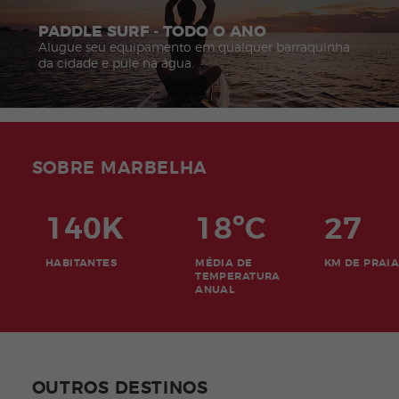
PADDLE SURF - TODO O ANO
Alugue seu equipamento em qualquer barraquinha
da cidade e pule na água.
SOBRE MARBELHA
140K
18ºC
27
HABITANTES
MÉDIA DE
KM DE PRAIA
TEMPERATURA
ANUAL
OUTROS DESTINOS