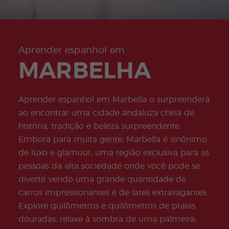
Secur
don
Empr
Progr
Progr
exame
cia
de
ity
Quijo
ego
ama
ama
COCM10
Beac
espa
meas
te
de
de
Business
h
nhol
ures
Certif
Estág
Volun
Preparação
onlin
for
icate
io
tariad
para o
e à
stude
o
Aprender espanhol em
exame de
tarde
nts
Progr
Progr
turismo
MARBELHA
ama
ama
COCM10
Famíl
para
Preparação
ias
Profe
para o
ssores
exame de
Aprender espanhol em Marbella o surpreenderá
de
saúde
espa
ao encontrar uma cidade andaluza cheia de
COCM10
nhol
história, tradição e beleza surpreendente.
Progr
Progr
Embora para muita gente, Marbella é sinônimo
ama
ama
Natal
para
de luxo e glamour, uma região exclusiva para as
Grup
pessoas da alta sociedade onde você pode se
os
Ativid
Progr
divertir vendo uma grande quantidade de
ades
amas
carros impressionantes e de iates extravagantes.
Com
Júnio
plem
r e
Explore quilômetros e quilômetros de praias
entar
Joven
douradas, relaxe à sombra de uma palmeira,
es
s