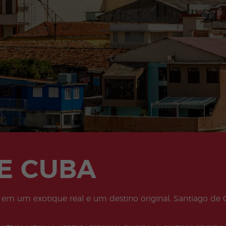
Atividades
Programas
Complementare
Júnior e Jovens
s
Adultos
E CUBA
em um exotique real e um destino original, Santiago de 