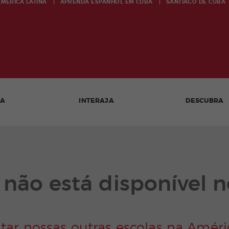
AMÉRICA LATINA
APRENDA ESPANHOL EM
CUBA
SANTIAGO DE CUBA
DA
INTERAJA
DESCUBRA
o não está disponível
tar nossas outras escolas na Amér