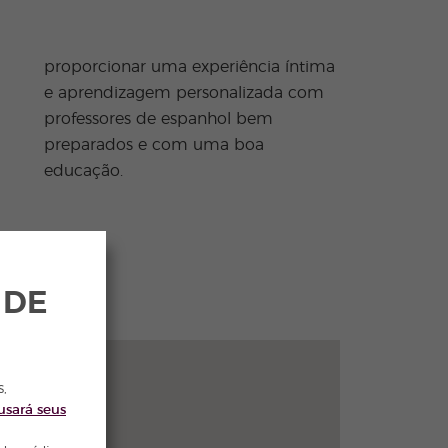
educação.
 DE
s,
usará seus