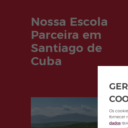
Nossa Escola
Parceira em
Santiago de
Cuba
GER
COO
Os cookie
fornecer 
dados
qua