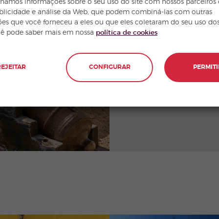
hamos informações sobre o seu uso do site com nossos parceiros
ublicidade e análise da Web, que podem combiná-las com outras
es que você forneceu a eles ou que eles coletaram do seu uso dos
cê pode saber mais em nossa
política de cookies
REJEITAR
CONFIGURAR
PERMITI