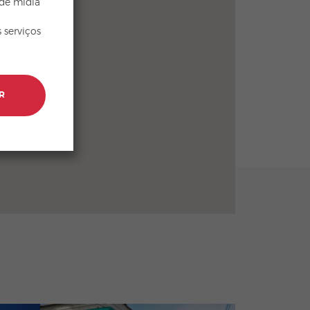
 de mídia
 serviços
R