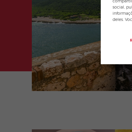
compartil
social, p
informaçõ
deles. Vo