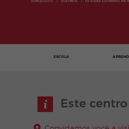
DONQUIJOTE
DESTINOS
ESTUDAR ESPANHOL NA
ESCOLA
APREN
Este centr
Convidamos você a visi