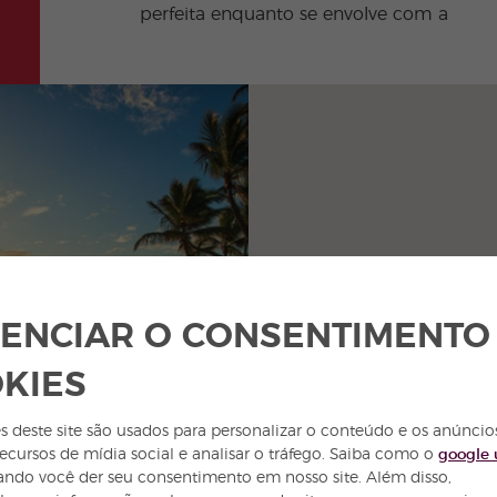
perfeita enquanto se envolve com a
ENCIAR O CONSENTIMENTO
KIES
s deste site são usados para personalizar o conteúdo e os anúncio
recursos de mídia social e analisar o tráfego. Saiba como o
google 
ndo você der seu consentimento em nosso site. Além disso,