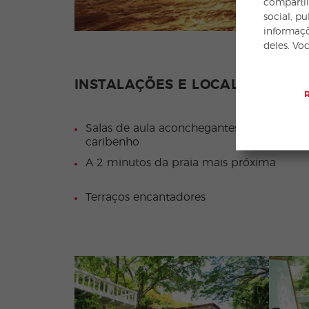
compartil
social, p
informaçõ
deles. Vo
INSTALAÇÕES E LOCALIZAÇÃO 
Salas de aula aconchegantes em estilo
caribenho
A 2 minutos da praia mais próxima
Terraços encantadores