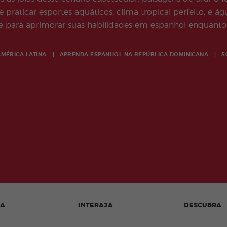
e praticar esportes aquáticos; clima tropical perfeito; e 
e para aprimorar suas habilidades em espanhol enquanto 
AMÉRICA LATINA
APRENDA ESPANHOL NA
REPÚBLICA DOMINICANA
S
DA
INTERAJA
DESCUBRA