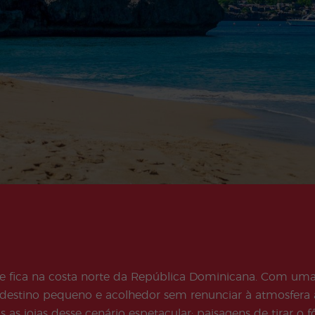
Atividades
Programas
Complementare
Júnior e Jovens
s
Adultos
 fica na costa norte da República Dominicana. Com uma 
 destino pequeno e acolhedor sem renunciar à atmosfera
as joias desse cenário espetacular: paisagens de tirar o 