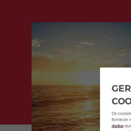
GER
COO
Os cookie
fornecer 
dados
qua