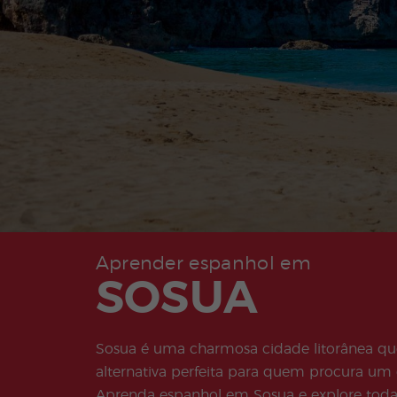
Aprender espanhol em
SOSUA
Sosua é uma charmosa cidade litorânea que
alternativa perfeita para quem procura um
Aprenda espanhol em Sosua e explore todas 