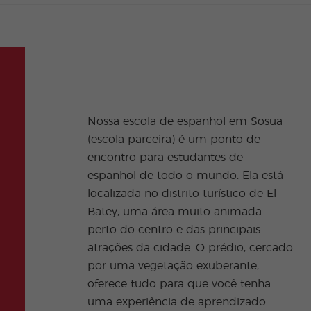
Nossa escola de espanhol em Sosua
cultura local: salas de aula
(escola parceira) é um ponto de
aconchegantes, terraços
encontro para estudantes de
encantadores, um belo jardim ao ar
espanhol de todo o mundo. Ela está
livre, áreas comuns confortáveis
localizada no distrito turístico de El
(perfeitas para socializar e praticar
Batey, uma área muito animada
espanhol) e, é claro, uma atmosfera
perto do centro e das principais
amigável. Além disso, nossos
atrações da cidade. O prédio, cercado
professores altamente qualificados
por uma vegetação exuberante,
ficarão felizes em lhe dar apoio e
oferece tudo para que você tenha
ajudá-lo a atingir seus objetivos
uma experiência de aprendizado