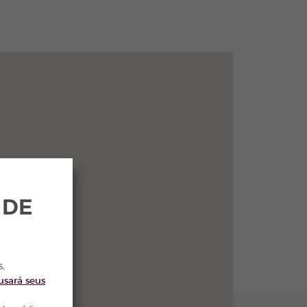
 DE
s,
usará seus