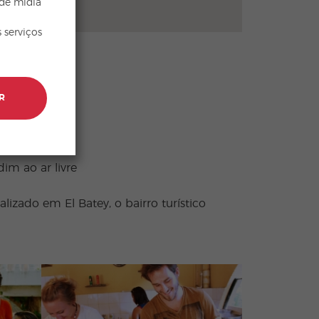
 de mídia
 serviços
R
Fi gratuito
dim ao ar livre
alizado em El Batey, o bairro turístico