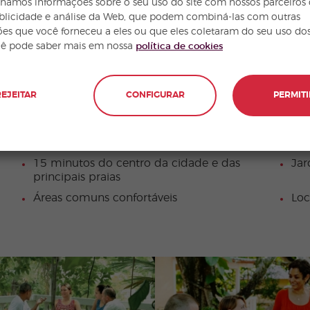
hamos informações sobre o seu uso do site com nossos parceiros
ublicidade e análise da Web, que podem combiná-las com outras
es que você forneceu a eles ou que eles coletaram do seu uso dos
cê pode saber mais em nossa
política de cookies
DA ESCOLA
REJEITAR
CONFIGURAR
PERMITI
Cozinha comunitária
Wi-
15 minutos do centro da cidade e das
Jar
principais praias
Áreas comuns confortáveis
Loc