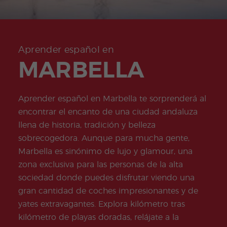
+50
ico
Medi
Valen
del examen
Prog
das
Certif
Empl
Progr
Progr
cia
de Turismo
ram
de
icad
eo
ama
ama
Beac
COCM10
a de
salud
o
de
de
h
espa
e
Preparación
don
Prácti
Volun
ñol
higie
para el
Quijo
cas
tariad
Aprender español en
onli
ne
examen
te
o
ne
MARBELLA
COCM10 de
Progr
Progr
por
Sanidad
ama
ama
la
Famil
para
tard
ias
profe
e
Aprender español en Marbella te sorprenderá al
sores
de
encontrar el encanto de una ciudad andaluza
espa
llena de historia, tradición y belleza
ñol
sobrecogedora. Aunque para mucha gente,
Progr
Progr
ama
ama
Marbella es sinónimo de lujo y glamour, una
de
para
zona exclusiva para las personas de la alta
Navid
Grup
ad
os
sociedad donde puedes disfrutar viendo una
Activi
Progr
gran cantidad de coches impresionantes y de
dade
amas
s
Junio
yates extravagantes. Explora kilómetro tras
extra
r y
kilómetro de playas doradas, relájate a la
Jóven