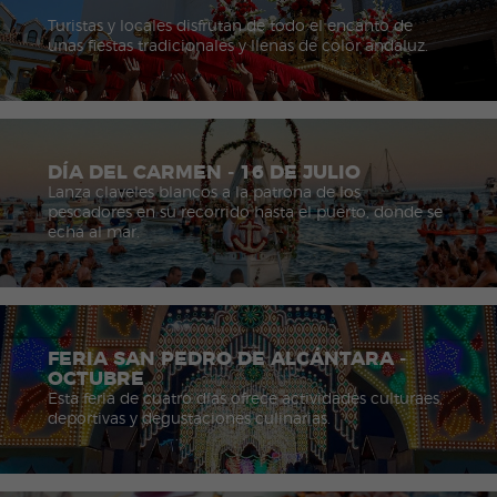
Turistas y locales disfrutan de todo el encanto de
unas fiestas tradicionales y llenas de color andaluz.
DÍA DEL CARMEN - 16 DE JULIO
Lanza claveles blancos a la patrona de los
pescadores en su recorrido hasta el puerto, donde se
echa al mar.
FERIA SAN PEDRO DE ALCÁNTARA -
OCTUBRE
Esta feria de cuatro días ofrece actividades culturaes,
deportivas y degustaciones culinarias.