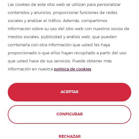
Programa de español para grupos
Las cookies de este sitio web se utilizan para personalizar
contenidos y anuncios, proporcionar funciones de redes
Campamentos de verano
sociales y analizar el tráfico. Además, compartimos
información sobre su uso del sitio web con nuestros socios de
Cursos de español
medios sociales, publicidad y análisis web, que pueden
combinarla con otra información que usted les haya
proporcionado o que ellos hayan recopilado a partir del uso
Recursos para aprender español
que usted hace de sus servicios. Puede obtener más
información en nuestra
política de cookies
Partners
Guía de viajes en España
ACEPTAR
Guías de viajes en Latinoamérica
CONFIGURAR
© 1989 - 2026 don Quijote S.L. Todos los
derechos reservados,
RECHAZAR