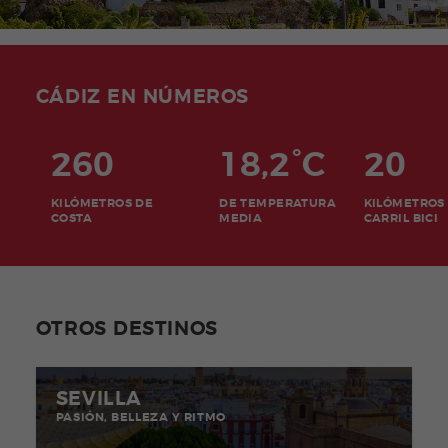
CÁDIZ EN NÚMEROS
260
18,2°C
20
KILÓMETROS DE
DE TEMPERATURA
KILÓMETROS
COSTA
MEDIA
CARRIL BICI
OTROS DESTINOS
SEVILLA
PASIÓN, BELLEZA Y RITMO