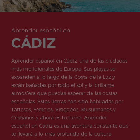
+50
ico
Medi
Valen
del examen
Prog
das
Certif
Empl
Progr
Progr
cia
de Turismo
ram
de
icad
eo
ama
ama
Beac
COCM10
a de
salud
o
de
de
h
espa
e
Preparación
don
Prácti
Volun
ñol
higie
para el
Quijo
cas
tariad
Aprender español en
onli
ne
examen
te
o
ne
CÁDIZ
COCM10 de
Progr
Progr
por
Sanidad
ama
ama
la
Famil
para
tard
ias
profe
e
Aprender español en Cádiz, una de las ciudades
sores
de
más meridionales de Europa. Sus playas se
espa
expanden a lo largo de la Costa de la Luz y
ñol
están bañadas por todo el sol y la brillante
Progr
Progr
ama
ama
atmósfera que puedas esperar de las costas
de
para
españolas. Estas tierras han sido habitadas por
Navid
Grup
ad
os
Tartesos, Fenicios, Visigodos, Musulmanes y
Activi
Progr
Cristianos y ahora es tu turno. Aprender
dade
amas
s
Junio
español en Cádiz es una aventura constante que
extra
r y
te llevará a lo más profundo de la cultura
Jóven