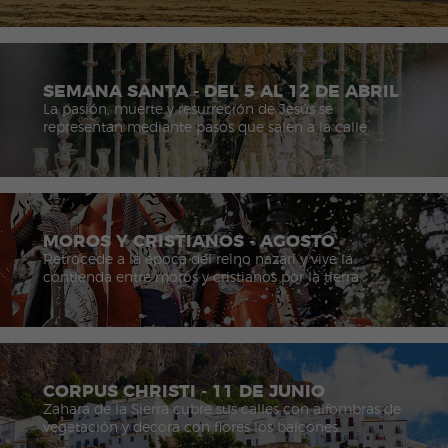
SEMANA SANTA - DEL 5 AL 12 DE ABRIL
La pasión, muerte y resurreción de Jesús se
representan mediante pasos que salen a la calle.
MOROS Y CRISTIANOS - AGOSTO
Retrocede a la época del reino nazarí y vive la
contienda entre moros y cristianos por la tierra.
CORPUS CHRISTI - 11 DE JUNIO
Zahara de la Sierra cubre sus calles con alfombras de
vegetación y decora con flores los balcones.