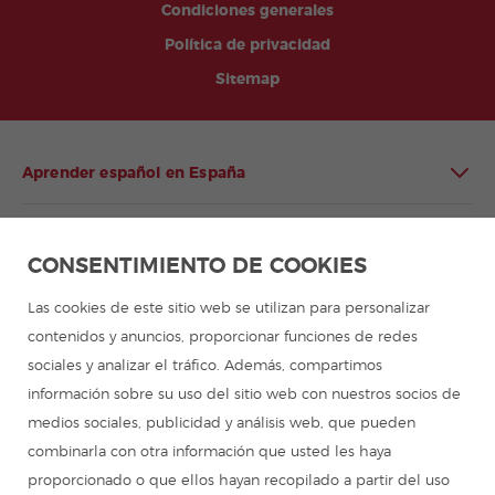
Condiciones generales
Política de privacidad
Sitemap
Aprender español en España
Aprender español en Latinoamérica
CONSENTIMIENTO DE COOKIES
Programa de español para grupos
Las cookies de este sitio web se utilizan para personalizar
contenidos y anuncios, proporcionar funciones de redes
Campamentos de verano
sociales y analizar el tráfico. Además, compartimos
información sobre su uso del sitio web con nuestros socios de
Cursos de español
medios sociales, publicidad y análisis web, que pueden
combinarla con otra información que usted les haya
proporcionado o que ellos hayan recopilado a partir del uso
Recursos para aprender español