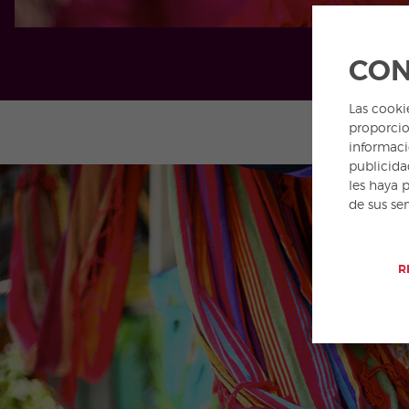
CON
Las cooki
proporcio
informaci
publicida
les haya 
de sus se
R