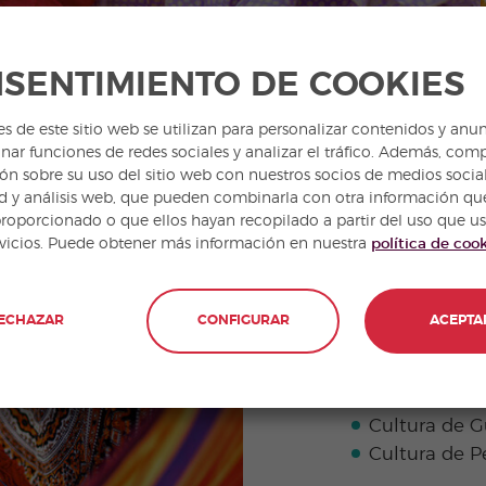
SENTIMIENTO DE COOKIES
es de este sitio web se utilizan para personalizar contenidos y anun
nar funciones de redes sociales y analizar el tráfico. Además, com
ón sobre su uso del sitio web con nuestros socios de medios social
d y análisis web, que pueden combinarla con otra información qu
proporcionado o que ellos hayan recopilado a partir del uso que u
rvicios. Puede obtener más información en nuestra
política de coo
CULTURA 
Cultura de A
ECHAZAR
CONFIGURAR
ACEPTA
Cultura de C
Cultura de C
La Cultura 
Cultura de 
Cultura de P