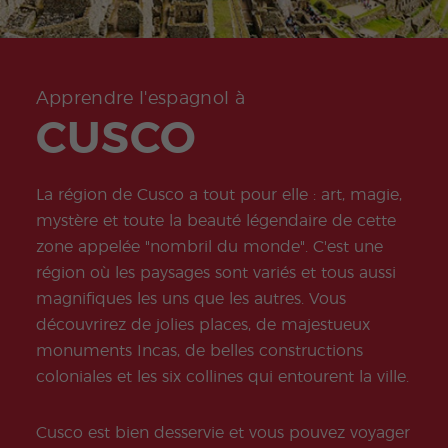
ity
Valen
e
Prépa
Préparation
meas
don
Oppo
ce
sabb
ration
à l'examen
ures
Quijo
rtunit
Beac
atiqu
onlin
COCM10
for
te
és
h
e
e
Tourisme
stude
Certif
profe
DELE
nts
icate
Progr
ssion
Progr
Préparation
Apprendre l'espagnol à
amm
nelles
amm
à l'examen
CUSCO
e de
e de
COCM10
stage
Volon
Santé
tariat
Progr
Progr
La région de Cusco a tout pour elle : art, magie,
amm
amm
e
e
mystère et toute la beauté légendaire de cette
Famil
profe
zone appelée "nombril du monde". C'est une
le
sseurs
d'esp
région où les paysages sont variés et tous aussi
agnol
magnifiques les uns que les autres. Vous
Progr
Progr
amm
amm
découvrirez de jolies places, de majestueux
e de
e
monuments Incas, de belles constructions
Noël
d'Esp
agnol
coloniales et les six collines qui entourent la ville.
en
Grou
pe
Cusco est bien desservie et vous pouvez voyager