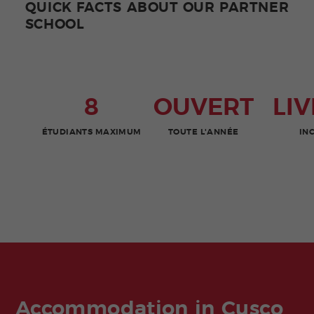
QUICK FACTS ABOUT OUR PARTNER
SCHOOL
8
OUVERT
LI
ÉTUDIANTS MAXIMUM
TOUTE L'ANNÉE
IN
Accommodation in Cusco