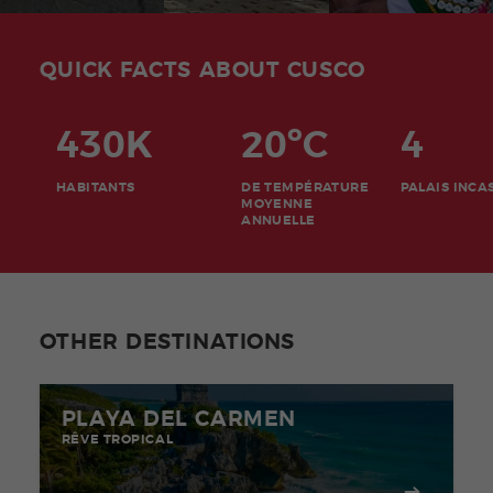
QUICK FACTS ABOUT CUSCO
430K
20ºC
4
HABITANTS
DE TEMPÉRATURE
PALAIS INCA
MOYENNE
ANNUELLE
OTHER DESTINATIONS
PLAYA DEL CARMEN
RÊVE TROPICAL