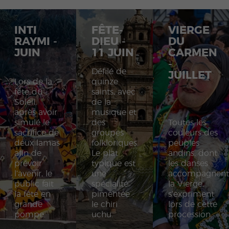
INTI
FÊTE-
VIERGE
RAYMI -
DIEU -
DU
JUIN
11 JUIN
CARMEN
-
Défilé de
JUILLET
Lors de la
quinze
fête du
saints, avec
Soleil,
de la
après avoir
musique et
simulé le
des
Toutes les
sacrifice de
groupes
couleurs des
deux lamas
folkloriques.
peuples
afin de
Le plat
andins, dont
prévoir
typique est
les danses
l’avenir, le
une
accompagnen
public fait
spécialité
la Vierge,
la fête en
pimentée :
s’expriment
grande
le chiri
lors de cette
pompe.
uchu.
procession.