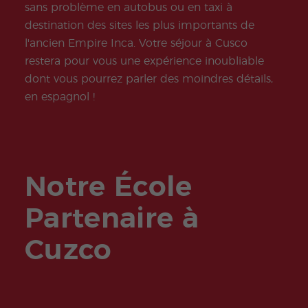
Extra
Progr
sans problème en autobus ou en taxi à
curric
amm
ular
es
destination des sites les plus importants de
Activi
Jeun
l'ancien Empire Inca. Votre séjour à Cusco
ties
es et
Jeun
restera pour vous une expérience inoubliable
es
dont vous pourrez parler des moindres détails,
Adult
es
en espagnol !
Notre École
Partenaire à
Cuzco