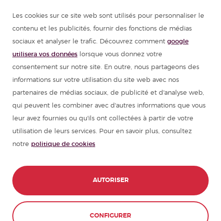
Les cookies sur ce site web sont utilisés pour personnaliser le
Cours d'espagnol
contenu et les publicités, fournir des fonctions de médias
sociaux et analyser le trafic. Découvrez comment
google
Colonies de vacances en Espagne
utilisera vos données
lorsque vous donnez votre
consentement sur notre site. En outre, nous partageons des
Ressources pour apprendre l'espagnol
informations sur votre utilisation du site web avec nos
partenaires de médias sociaux, de publicité et d'analyse web,
qui peuvent les combiner avec d'autres informations que vous
Partenaires
leur avez fournies ou qu'ils ont collectées à partir de votre
utilisation de leurs services. Pour en savoir plus, consultez
Guide de voyage pour l'Espagne
notre
politique de cookies
Guide de voyage pour l'Amérique latine
CONTACT
RÉSERVEZ ICI
AUTORISER
© 1989 - 2026 don Quijote S.L. Tous les
droits réservés,
CONFIGURER