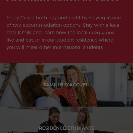
Enjoy Cusco both day and night by staying in one
of two accommodation options. Stay with a local
host family and learn how the local
cuzqueños
live and eat, or in our student residence where
you will meet other international students.
FAMILLE D'ACCUEIL
RÉSIDENCE ÉTUDIANTE