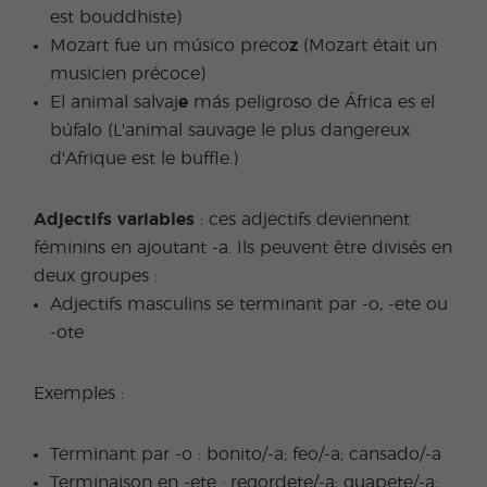
est bouddhiste)
Mozart fue un músico preco
z
(Mozart était un
musicien précoce)
El animal salvaj
e
más peligroso de África es el
búfalo (L'animal sauvage le plus dangereux
d'Afrique est le buffle.)
Adjectifs variables
: ces adjectifs deviennent
féminins en ajoutant -a. Ils peuvent être divisés en
deux groupes :
Adjectifs masculins se terminant par -o, -ete ou
-ote
Exemples :
Terminant par -o : bonito/-a; feo/-a; cansado/-a
Terminaison en -ete : regordete/-a; guapete/-a;