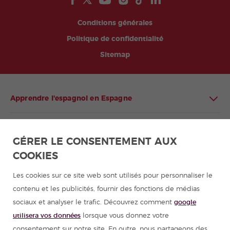
Conditions générales
Politique de confidentialité
Sitemap
Apprendre l'espagnol en Espagne
Apprendre l'espagnol en Amérique latine
GÉRER LE CONSENTEMENT AUX
COOKIES
Programmes d'espagnol pour groupes
Les cookies sur ce site web sont utilisés pour personnaliser le
Cours d'espagnol
contenu et les publicités, fournir des fonctions de médias
sociaux et analyser le trafic. Découvrez comment
google
Colonies de vacances en Espagne
utilisera vos données
lorsque vous donnez votre
consentement sur notre site. En outre, nous partageons des