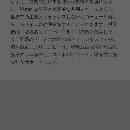
しょう。歴史的な市中心部から数分の場所に位置
語
グ
コ
ラ
し、現代的な教室と歓迎的な共用スペースがあり、
ー
ム
ス
世界中の生徒とリラックスしながらコーヒーを楽し
ク
グ
み、スペイン語の練習をすることができます。授業
リ
ル
後は、活気あるヌエバ・コルドバの街を散策した
ス
ー
マ
プ
り、近隣のゲーメス地区のボヘミアンなカフェや市
ス
プ
場を散策したりしましょう。経験豊富な講師が活気
プ
ロ
ロ
グ
あるクラスを作り、コルドバでスペイン語を学ぶあ
グ
ラ
なたをサポートします。
ラ
ム
ム
の
ス
ペ
イ
ン
語
コ
ー
ス
課
ジ
外
ュ
活
ニ
動
ア