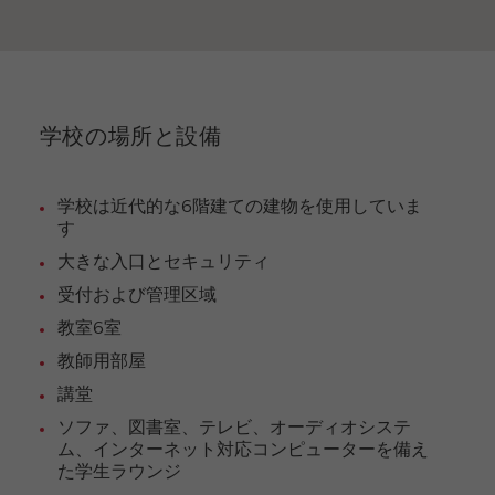
・
ヤ
ン
グ
ア
ダ
ル
学校の場所と設備
ト
プ
ロ
グ
学校は近代的な6階建ての建物を使用していま
ラ
す
ム
大きな入口とセキュリティ
受付および管理区域
教室6室
教師用部屋
講堂
ソファ、図書室、テレビ、オーディオシステ
ム、インターネット対応コンピューターを備え
た学生ラウンジ