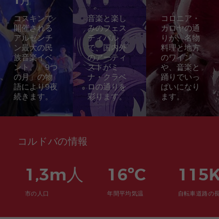
1月
コスキンで
音楽と楽し
コロニア・
開催される
みのフェス
カロヤの通
アルゼンチ
ティバル
りが、名物
ン最大の民
で、国内外
料理と地方
族音楽イベ
のアーティ
のワイン
ント。「9つ
ストがミ
や、音楽と
の月」の物
ナ・クラベ
踊りでいっ
語により9夜
ロの通りを
ぱいになり
続きます。
彩ります。
ます。
コルドバの情報
1,3m人
16ºC
115
市の人口
年間平均気温
自転車道路の