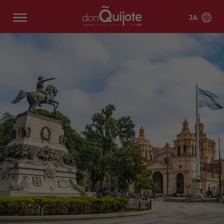
JA
スペイン
スペ
私達の学
検定
ラテンア
スペ
学生のた
Online
国際サマ
国際
イン
校につい
試験
メリカ
イン
めの情報
Spanish
ーキャン
サマ
アリ
バル
語イ
て
準備
語専
Classes
プ
ーキ
カン
セロ
メキ
コス
生徒
学生
ンテ
コー
門プ
ャン
テ
ナ
シコ
タリ
の滞
生活
なぜ
信頼
Onli
Onli
アリ
バル
ンシ
ス
ログ
プ
カ
在先
don
ne
ne
カン
セロ
カデ
グラ
ブコ
ラム
Quijo
Inte
Priva
テ
ナ
ィス
ナダ
DELE
エク
アル
よく
Reas
ア
バ
ース
te?
nsiv
te
Beac
試験
アド
ゼン
ある
ons
リ
ル
5
10
マド
マラ
e 20
class
h
準備
ル
チン
ご質
to
カ
セ
私た
Our
マ
マ
リー
イン
ガ
es
問
Learn
ン
ロ
ちの
Guar
ン
ン
バル
マド
ド
テン
ボリ
チリ
Spani
テ
ナ
物語
ante
ツ
ツ
Onli
Onli
セロ
リー
シブ
ビア
SIELE
マル
サラ
sh
B
e
ー
ー
ne
ne
ナ
ド
15
試験
ベー
マン
コロ
キュ
ea
マ
マ
Sem
DEL
Centr
複数
What
教授
Facul
準備
ジャ
イン
カ
ンビ
ーバ
ch
ン
ン
ipriv
E
o
ロケ
to
法
ty
30
テン
ア
セビ
テネ
ク
ク
ate
exa
ーシ
Expe
バ
マ
and
マラ
マル
シブ
CCSE
リア
リフ
ドミ
グァ
ラ
ラ
class
m
ョン
ct
ル
ド
Scho
ガ
ベー
20
試験
ェ
ニカ
テマ
ス
ス
es
prep
スペ
セ
リ
ol
ジャ
準備
イン
共和
ラ
arati
バレ
イン
ロ
ー
Team
20
セ
centr
30
テン
on
ンシ
語プ
ナ
ド
ペル
ウル
マ
ミ
o
Secur
シブ
COC
ア
ログ
Ce
ー
グア
ン
プ
Onli