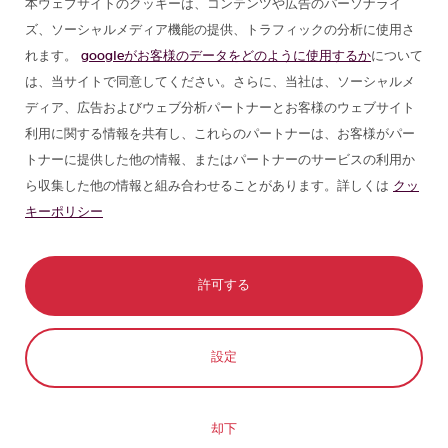
本ウェブサイトのクッキーは、コンテンツや広告のパーソナライ
ズ、ソーシャルメディア機能の提供、トラフィックの分析に使用さ
グループ向けスペイン語プログラム
れます。
googleがお客様のデータをどのように使用するか
について
は、当サイトで同意してください。さらに、当社は、ソーシャルメ
スペイン サマースクール
ディア、広告およびウェブ分析パートナーとお客様のウェブサイト
利用に関する情報を共有し、これらのパートナーは、お客様がパー
トナーに提供した他の情報、またはパートナーのサービスの利用か
スペイン語コース
ら収集した他の情報と組み合わせることがあります。詳しくは
クッ
キーポリシー
パートナー
スペイン観光ガイド
許可する
ラテンアメリカの旅行ガイド
コンタクト
今すぐ予約
設定
© 1989 - 2026 don Quijote S.L. 無断転載禁
止
却下