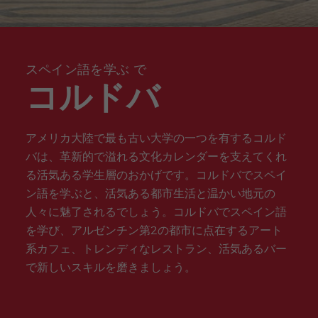
ity
マル
サラ
25
M10
ラム
nt
イ
ツ
ラ
ne
meas
ベー
マン
ビジ
イン
ro
ー
イ
Spa
don
仕事
ures
ジャ
カ
ネス
テン
マ
ベ
nish
Quijo
のチ
マ
マ
for
elviria
試験
シブ
ン
ー
prog
te
ャン
ラ
ル
stude
準備
バレ
30
ク
ト
ram
Certif
ス
ガ
ベ
nts
ンシ
スペイン語を学ぶ で
ラ
ク
in
COC
イン
icate
ー
ア
ス
ラ
the
M10
テン
ジ
コルドバ
BEAC
ス
even
観光
シブ
ャ
H
は
ing
試験
35
ce
対策
nt
ゴ
ギ
グル
ro
ー
ャ
COC
アメリカ大陸で最も古い大学の一つを有するコルド
ープ
ル
ッ
M10
とプ
マ
サ
バは、革新的で溢れる文化カレンダーを支えてくれ
デ
プ
健康
ライ
ル
ラ
ン
イ
診断
る活気ある学生層のおかげです。コルドバでスペイ
ベー
ベ
マ
エ
ヤ
準備
トの
ー
ン
ン語を学ぶと、活気ある都市生活と温かい地元の
イ
ー
組み
ジ
カ
ジ
プ
合わ
人々に魅了されるでしょう。コルドバでスペイン語
ャ
の
ロ
せ
el
を学び、アルゼンチン第2の都市に点在するアート
ス
グ
vir
ペ
ラ
ia
系カフェ、トレンディなレストラン、活気あるバー
イ
ム
バ
で新しいスキルを磨きましょう。
ン
レ
語
ン
イ
ボ
シ
ン
ラ
ア