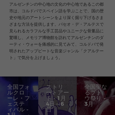
アルゼンチンの中心地の文化の中心地であるこの都
市は、コルドバでスペイン語を学ぶことで、国の歴
史や地元のアートシーンをより深く掘り下げるさま
ざまな方法を提供します。パセオ・デ・アルテスで
見られるカラフルな手工芸品やユニークな骨董品に
驚嘆し、メモリア博物館を訪れてアルゼンチンのダ
ーティ・ウォーを痛感的に見てみて、コルドバで発
明されたアップビートな音楽ジャンル「クアルテー
ト」で気分を上げましょう。
全国フォ
ストリ
全国聖な
ルクロ
ートアー
るブド
ーレ・フ
ト - 1月
ウ祭り -
ェステ
4日～6
3月
ィバル -
日