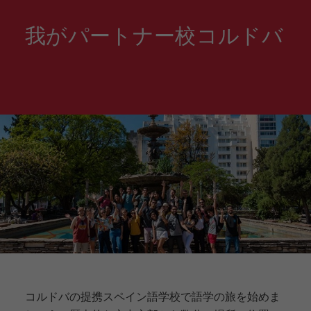
タ
ン
B
ー
テ
E
ン
ィ
A
我がパートナー校コルドバ
シ
ア
C
ッ
プ
H
プ
ロ
プ
グ
ロ
ラ
グ
ム
ラ
ム
フ
ス
ァ
ペ
ミ
イ
リ
ン
ー
語
の
教
た
師
め
ト
の
レ
特
ー
別
ニ
ス
ン
ペ
グ
イ
プ
コルドバの提携スペイン語学校で語学の旅を始めま
ン
ロ