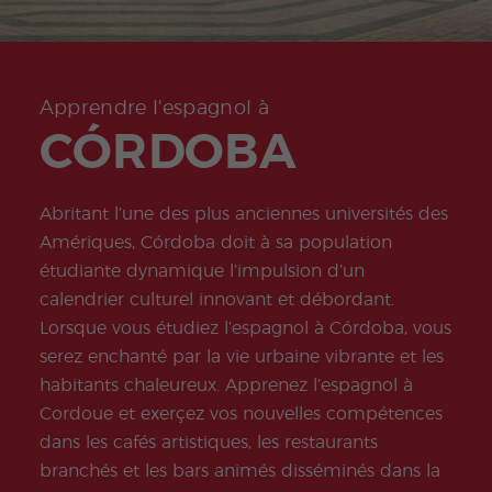
ity
Valen
e
Prépa
Préparation
meas
don
Oppo
ce
sabb
ration
à l'examen
ures
Quijo
rtunit
Beac
atiqu
onlin
COCM10
for
te
és
h
e
e
Tourisme
stude
Certif
profe
DELE
nts
icate
Progr
ssion
Progr
Préparation
Apprendre l'espagnol à
amm
nelles
amm
à l'examen
CÓRDOBA
e de
e de
COCM10
stage
Volon
Santé
tariat
Progr
Progr
Abritant l’une des plus anciennes universités des
amm
amm
e
e
Amériques, Córdoba doit à sa population
Famil
profe
étudiante dynamique l’impulsion d’un
le
sseurs
d'esp
calendrier culturel innovant et débordant.
agnol
Lorsque vous étudiez l’espagnol à Córdoba, vous
Progr
Progr
amm
amm
serez enchanté par la vie urbaine vibrante et les
e de
e
habitants chaleureux. Apprenez l’espagnol à
Noël
d'Esp
agnol
Cordoue et exerçez vos nouvelles compétences
en
dans les cafés artistiques, les restaurants
Grou
pe
branchés et les bars animés disséminés dans la