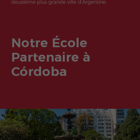
Extra
Progr
deuxième plus grande ville d’Argentine.
curric
amm
ular
es
Activi
Jeun
ties
es et
Jeun
es
Adult
Notre École
es
Partenaire à
Córdoba