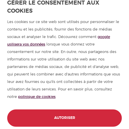
GÉRER LE CONSENTEMENT AUX
COOKIES
Programmes d'espagnol pour groupes
Les cookies sur ce site web sont utilisés pour personnaliser le
Cours d'espagnol
contenu et les publicités, fournir des fonctions de médias
sociaux et analyser le trafic. Découvrez comment
google
Colonies de vacances en Espagne
utilisera vos données
lorsque vous donnez votre
consentement sur notre site. En outre, nous partageons des
Ressources pour apprendre l'espagnol
informations sur votre utilisation du site web avec nos
partenaires de médias sociaux, de publicité et d'analyse web,
qui peuvent les combiner avec d'autres informations que vous
Partenaires
leur avez fournies ou qu'ils ont collectées à partir de votre
utilisation de leurs services. Pour en savoir plus, consultez
Guide de voyage pour l'Espagne
notre
politique de cookies
Guide de voyage pour l'Amérique latine
CONTACT
RÉSERVEZ ICI
AUTORISER
© 1989 - 2026 don Quijote S.L. Tous les