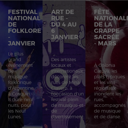
FESTIVAL
ART DE
FÊTE
NATIONAL
RUE -
NATIONAL
DE
DU 4 AU
DE LA
FOLKLORE
6
GRAPPE
-
JANVIER
SACRÉE
JANVIER
- MARS
Le plus
grand
Des artistes
événement
locaux et
À Colonia
de
internationaux
Caroya, les
musique
décorent les
plats typiques
folklorique
rues de Mina
et les vins
d’Argentine,
Clavero, à
régionaux
à Cosquin.
l’occasion d’un
inondent les
Il dure neuf
festival plein
rues,
nuits, pour
de musique et
accompagnés
les Neuf
de
de musique
Lunes.
divertissement.
et de danse.