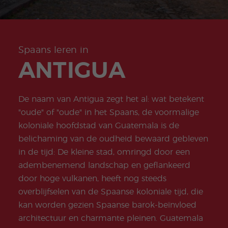
meas
progr
ligers
Beac
Examenvoor
ssen
Onli
ures
amm
progr
h
bereiding
ne
for
a
amm
don
Carriè
COCM10
Spa
stude
a
Quijo
remo
Examenvoor
ans
nts
te
gelijk
Famil
Doce
bereiding
pro
Certif
hede
iepro
nten
Spaans leren in
Toerisme
gra
icate
n
gram
Spaa
mm
ANTIGUA
COCM10
ma
ns
a in
Examenvoor
Kerst
Groe
de
bereiding
progr
pscur
avo
Gezondheids
amm
susse
nd
zorg
De naam van Antigua zegt het al: wat betekent
a
n
"oude" of "oude" in het Spaans, de voormalige
Extra
Jeug
curric
d- en
koloniale hoofdstad van Guatemala is de
ular
Jong
belichaming van de oudheid bewaard gebleven
Activi
volwa
ties
ssene
in de tijd: De kleine stad, omringd door een
npro
adembenemend landschap en geflankeerd
gram
ma’s
door hoge vulkanen, heeft nog steeds
overblijfselen van de Spaanse koloniale tijd, die
kan worden gezien Spaanse barok-beïnvloed
architectuur en charmante pleinen. Guatemala