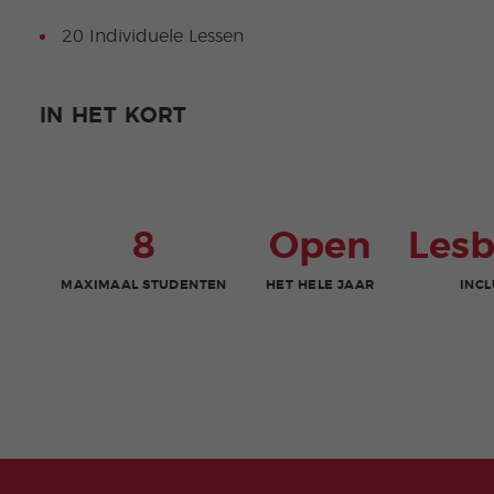
20 Individuele Lessen
IN HET KORT
8
Open
Les
MAXIMAAL STUDENTEN
HET HELE JAAR
INCL