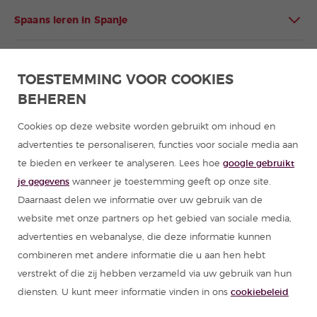
Spaans leren in Spanje
Spaans leren in Latijns-Amerika
TOESTEMMING VOOR COOKIES
BEHEREN
Programma's Spaans voor groepen
Cookies op deze website worden gebruikt om inhoud en
Cursussen Spaans
advertenties te personaliseren, functies voor sociale media aan
te bieden en verkeer te analyseren. Lees hoe
google gebruikt
Zomerkampen Spanje
je gegevens
wanneer je toestemming geeft op onze site.
Daarnaast delen we informatie over uw gebruik van de
Hulpmiddelen om Spaans te leren
website met onze partners op het gebied van sociale media,
advertenties en webanalyse, die deze informatie kunnen
combineren met andere informatie die u aan hen hebt
Partners
verstrekt of die zij hebben verzameld via uw gebruik van hun
diensten. U kunt meer informatie vinden in ons
cookiebeleid
Reisgids van Spanje