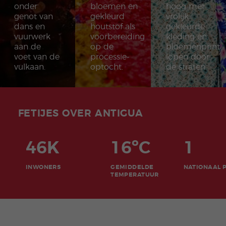
onder
bloemen en
hoog met
genot van
gekleurd
vrolijk
dans en
houtstof als
gekleurde
vuurwerk
voorbereiding
kleding en
aan de
op de
bloemenprint
voet van de
processie-
lopen door
vulkaan.
optocht.
de straten.
FETIJES OVER ANTIGUA
46K
16ºC
1
INWONERS
GEMIDDELDE
NATIONAAL 
TEMPERATUUR