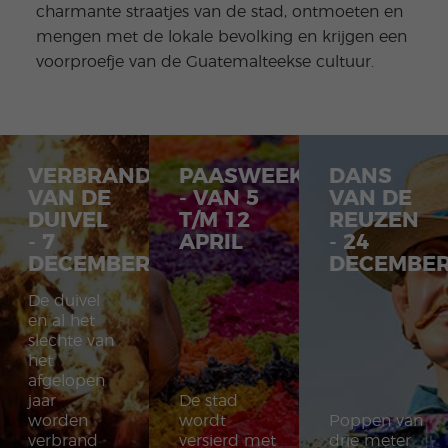
charmante straatjes van de stad, ontmoeten en
mengen met de lokale bevolking en krijgen een
voorproefje van de Guatemalteekse cultuur.
VERBRANDING
PAASWEEK
DANS
VAN DE
- VAN 5
VAN DE
DUIVEL
T/M 12
REUZEN
- 7
APRIL
- 24
DECEMBER
DECEMBE
De duivel
en al het
slechte van
het
afgelopen
jaar
De stad
worden
wordt
Poppen van
verbrand
versierd met
drie meter