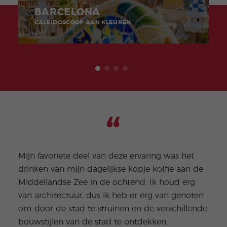
BARCELONA
CALEIDOSCOOP AAN KLEUREN
Mijn favoriete deel van deze ervaring was het
drinken van mijn dagelijkse kopje koffie aan de
Ik b
Middellandse Zee in de ochtend. Ik houd erg
het 
van architectuur, dus ik heb er erg van genoten
door
om door de stad te struinen en de verschillende
les.
bouwstijlen van de stad te ontdekken.
van 