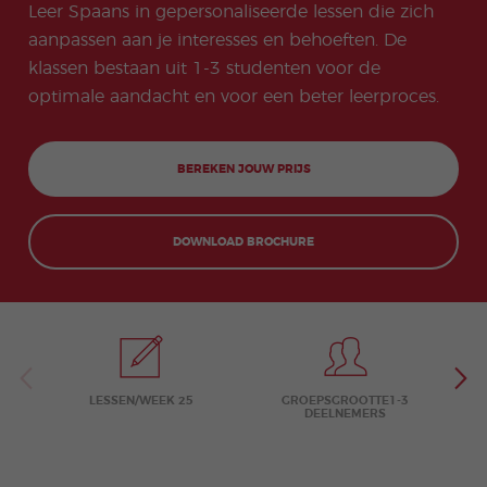
meas
progr
ligers
Beac
Examenvoor
Leer Spaans in gepersonaliseerde lessen die zich
ssen
Onli
ures
amm
progr
h
bereiding
ne
for
aanpassen aan je interesses en behoeften. De
a
amm
don
Carriè
COCM10
Spa
stude
a
Quijo
remo
klassen bestaan uit 1-3 studenten voor de
Examenvoor
ans
nts
te
gelijk
Famil
Doce
bereiding
pro
optimale aandacht en voor een beter leerproces.
Certif
hede
iepro
nten
Toerisme
gra
icate
n
gram
Spaa
mm
COCM10
ma
ns
a in
Examenvoor
Kerst
Groe
de
BEREKEN JOUW PRIJS
bereiding
progr
pscur
avo
Gezondheids
amm
susse
nd
zorg
a
n
DOWNLOAD BROCHURE
Extra
Jeug
curric
d- en
ular
Jong
Activi
volwa
ties
ssene
npro
gram
ma’s
LESSEN/WEEK 25
GROEPSGROOTTE1-3
DEELNEMERS