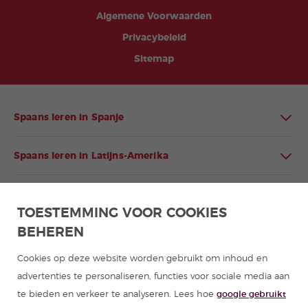
Algemene Voorwaarden
Privacybeleid
Sitemap
Spaans leren in Spanje
Spaans leren in Latijns-Amerika
Programma's Spaans voor groepen
TOESTEMMING VOOR COOKIES
BEHEREN
Cursussen Spaans
Cookies op deze website worden gebruikt om inhoud en
Zomerkampen Spanje
advertenties te personaliseren, functies voor sociale media aan
te bieden en verkeer te analyseren. Lees hoe
google gebruikt