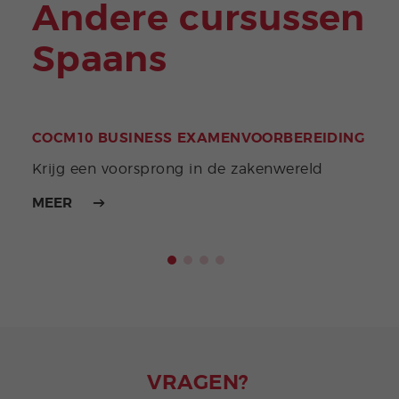
Andere cursussen
Spaans
COCM10 BUSINESS EXAMENVOORBEREIDING
DEL
Beha
Krijg een voorsprong in de zakenwereld
taal
MEER
MEE
VRAGEN?