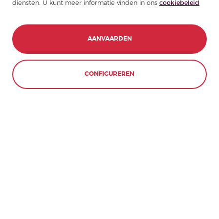
diensten. U kunt meer informatie vinden in ons
cookiebeleid
AANVAARDEN
CONFIGUREREN
WEIGEREN
Feestdagen | Onze
campussen in Spanje
ALICANTE