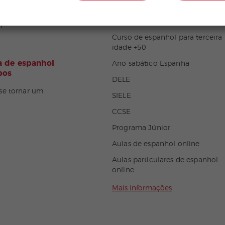
Curso intensivo de espanhol
spanhol no Playa
Aulas particulares espanhol
n
Curso de espanhol para terceira
idade +50
 de espanhol
Ano sabático Espanha
pos
DELE
se tornar um
SIELE
CCSE
Programa Júnior
Aulas de espanhol online
Aulas particulares de espanhol
online
Mais informações