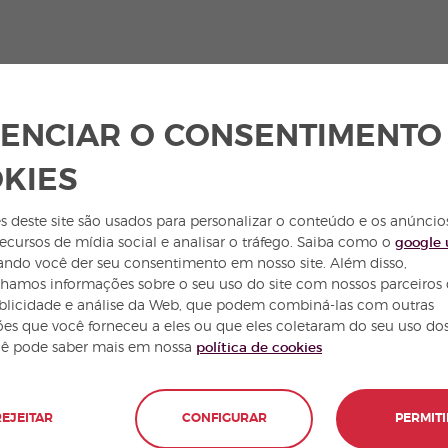
ENCIAR O CONSENTIMENTO
KIES
s deste site são usados para personalizar o conteúdo e os anúncio
recursos de mídia social e analisar o tráfego. Saiba como o
google 
ndo você der seu consentimento em nosso site. Além disso,
hamos informações sobre o seu uso do site com nossos parceiros
temap
ublicidade e análise da Web, que podem combiná-las com outras
es que você forneceu a eles ou que eles coletaram do seu uso dos
cê pode saber mais em nossa
política de cookies
REJEITAR
CONFIGURAR
PERMITI
espanhol na
Cursos de espanhol
Latina