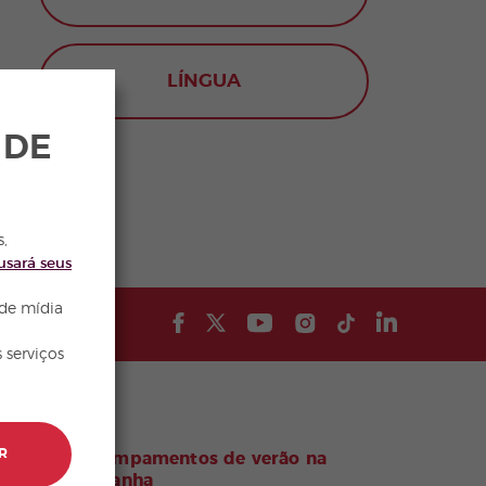
LÍNGUA
 DE
s,
usará seus
 de mídia
 serviços
R
Acampamentos de verão na
Espanha