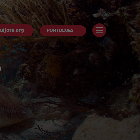
uijote.org
PORTUGUÊS
O