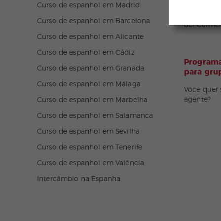
Curso de espanhol em Madrid
Curso de e
Curso de espanhol em Barcelona
del Carme
Curso de espanhol em Alicante
Curso de espanhol em Cádiz
Programa
Curso de espanhol em Granada
para gru
Curso de espanhol em Málaga
Você quer 
agente?
Curso de espanhol em Marbelha
Curso de espanhol em Salamanca
Curso de espanhol em Sevilha
Curso de espanhol em Tenerife
Curso de espanhol em Valência
Intercâmbio na Espanha