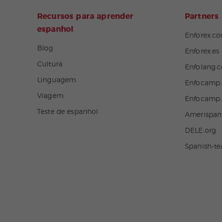
Recursos para aprender
Partners
espanhol
Enforex.c
Blog
Enforex.es
Cultura
Enfolang.
Linguagem
Enfocamp.
Viagem
Enfocamp
Teste de espanhol
Amerispa
DELE.org
Spanish-t