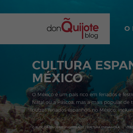
O
CULTURA ESPA
MÉXICO
O México é um país rico em feriados e festiv
Natal ou a Páscoa, mas a mais popular de t
outros feriados espanhóis no México, inclui
O BLOG DA LÍNGUA ESPANHOLA
CULTURA ESPANHOLA
CUL