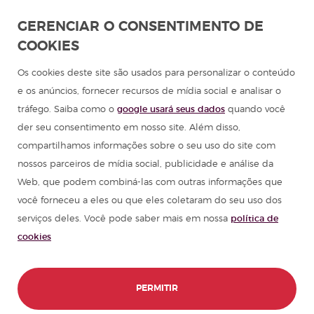
Estudar espanhol na América Latina
GERENCIAR O CONSENTIMENTO DE
COOKIES
Programa de espanhol para grupos
Os cookies deste site são usados para personalizar o conteúdo
Cursos de espanhol
e os anúncios, fornecer recursos de mídia social e analisar o
tráfego. Saiba como o
google usará seus dados
quando você
Acampamentos de verão na Espanha
der seu consentimento em nosso site. Além disso,
compartilhamos informações sobre o seu uso do site com
Recursos para aprender espanhol
nossos parceiros de mídia social, publicidade e análise da
Web, que podem combiná-las com outras informações que
você forneceu a eles ou que eles coletaram do seu uso dos
Partners
serviços deles. Você pode saber mais em nossa
política de
cookies
Guia de viagem Espanha
Guia de viagem América Latina
PERMITIR