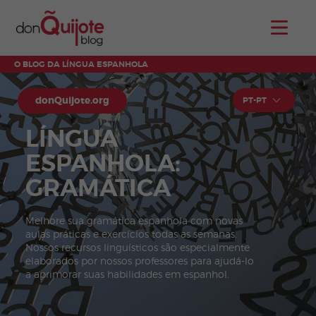
O BLOG DA LÍNGUA ESPANHOLA
donQuijote.org
PT-PT
LÍNGUA
ESPANHOLA:
GRAMÁTICA
Melhore sua gramática espanhola com novas
aulas práticas e exercícios todas as semanas.
Nossos recursos linguísticos são especialmente
elaborados por nossos professores para ajudá-lo
a aprimorar suas habilidades em espanhol.