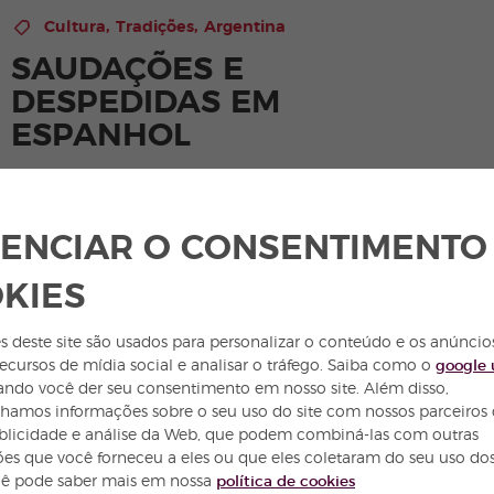
,
,
Cultura
Tradições
Argentina
SAUDAÇÕES E
DESPEDIDAS EM
ESPANHOL
Muitas vezes, os estrangeiros têm dúvidas ou
hesitações quando cumprimentam ou conhecem
ENCIAR O CONSENTIMENTO
alguém na Espanha. Devem dar um beijo na
bochecha? É apropriado dar abraços?
KIES
Ver postagem
s deste site são usados para personalizar o conteúdo e os anúncio
recursos de mídia social e analisar o tráfego. Saiba como o
google 
ndo você der seu consentimento em nosso site. Além disso,
hamos informações sobre o seu uso do site com nossos parceiros
ublicidade e análise da Web, que podem combiná-las com outras
es que você forneceu a eles ou que eles coletaram do seu uso dos
cê pode saber mais em nossa
política de cookies