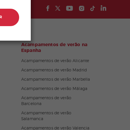
R
Acampamentos de verão na
Espanha
Acampamentos de verão Alicante
Acampamentos de verão Madrid
Acampamentos de verão Marbella
Acampamentos de verão Málaga
Acampamentos de verão
Barcelona
Acampamentos de verão
Salamanca
Acampamentos de verão Valencia