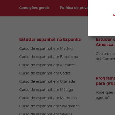
Condições gerais
Política de privacidade
Si
Estudar espanhol na Espanha
Estudar 
América 
Curso de espanhol em Madrid
Curso de e
Curso de espanhol em Barcelona
del Carme
Curso de espanhol em Alicante
Curso de espanhol em Cádiz
Programa
Curso de espanhol em Granada
para gru
Curso de espanhol em Málaga
Você quer 
agente?
Curso de espanhol em Marbelha
Curso de espanhol em Salamanca
Curso de espanhol em Sevilha