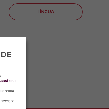
LÍNGUA
 DE
s,
usará seus
 de mídia
 serviços