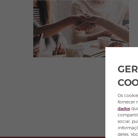
GER
COO
Os cookie
fornecer 
dados
qua
compartil
social, p
informaçõ
deles. Vo