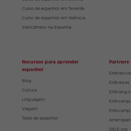
Curso de espanhol em Tenerife
Curso de espanhol em Valência
Intercâmbio na Espanha
Recursos para aprender
Partners
espanhol
Enforex.c
Blog
Enforex.es
Cultura
Enfolang.
Linguagem
Enfocamp.
Viagem
Enfocamp
Teste de espanhol
Amerispa
DELE.org