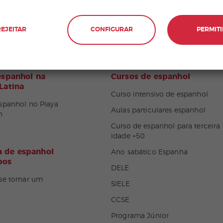
temap
REJEITAR
CONFIGURAR
PERMITI
espanhol na
Cursos de espanhol
Latina
Curso intensivo de espanhol
spanhol no Playa
Aulas particulares espanhol
n
Curso de espanhol para terceira
idade +50
 de espanhol
Ano sabático Espanha
pos
DELE
se tornar um
SIELE
CCSE
Programa Júnior