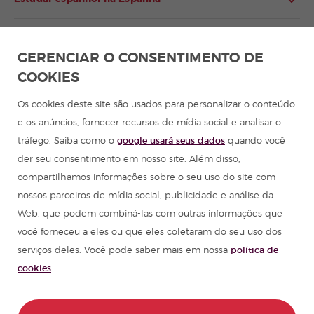
Estudar espanhol na América Latina
GERENCIAR O CONSENTIMENTO DE
COOKIES
Programa de espanhol para grupos
Os cookies deste site são usados para personalizar o conteúdo
Cursos de espanhol
e os anúncios, fornecer recursos de mídia social e analisar o
tráfego. Saiba como o
google usará seus dados
quando você
Acampamentos de verão na Espanha
der seu consentimento em nosso site. Além disso,
compartilhamos informações sobre o seu uso do site com
Recursos para aprender espanhol
nossos parceiros de mídia social, publicidade e análise da
Web, que podem combiná-las com outras informações que
você forneceu a eles ou que eles coletaram do seu uso dos
Partners
serviços deles. Você pode saber mais em nossa
política de
cookies
Guia de viagem Espanha
Guia de viagem América Latina