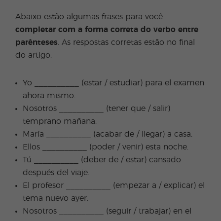
Abaixo estão algumas frases para você
completar com a forma correta do verbo entre
parênteses
. As respostas corretas estão no final
do artigo.
Yo __________ (estar / estudiar) para el examen
ahora mismo.
Nosotros __________ (tener que / salir)
temprano mañana.
María __________ (acabar de / llegar) a casa.
Ellos __________ (poder / venir) esta noche.
Tú __________ (deber de / estar) cansado
después del viaje.
El profesor __________ (empezar a / explicar) el
tema nuevo ayer.
Nosotros __________ (seguir / trabajar) en el