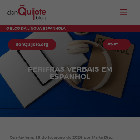
O BLOG DA LÍNGUA ESPANHOLA
donQuijote.org
PT-PT
PERIFRAS VERBAIS EM
ESPANHOL
Quarta-feira, 18 de fevereiro de 2026 por Marta Díaz