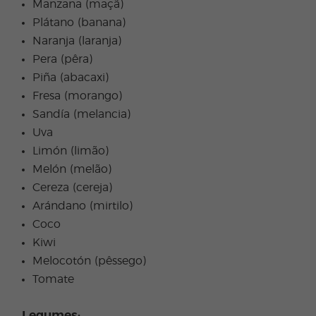
Manzana (maçã)
Plátano (banana)
Naranja (laranja)
Pera (pêra)
Piña (abacaxi)
Fresa (morango)
Sandía (melancia)
Uva
Limón (limão)
Melón (melão)
Cereza (cereja)
Arándano (mirtilo)
Coco
Kiwi
Melocotón (pêssego)
Tomate