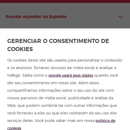
Estudar espanhol na Espanha
Estudar espanhol na América Latina
GERENCIAR O CONSENTIMENTO DE
COOKIES
Programa de espanhol para grupos
Os cookies deste site são usados para personalizar o conteúdo
Cursos de espanhol
e os anúncios, fornecer recursos de mídia social e analisar o
tráfego. Saiba como o
google usará seus dados
quando você
Acampamentos de verão na Espanha
der seu consentimento em nosso site. Além disso,
compartilhamos informações sobre o seu uso do site com
Recursos para aprender espanhol
nossos parceiros de mídia social, publicidade e análise da
Web, que podem combiná-las com outras informações que
você forneceu a eles ou que eles coletaram do seu uso dos
Partners
serviços deles. Você pode saber mais em nossa
política de
cookies