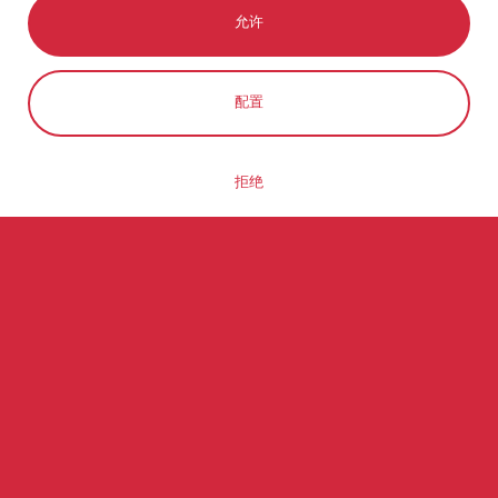
允许
配置
拒绝
在DON QUIJOTE员工们关心
我们，也正因为如此，我们为了
员工职业生涯的发展和成长而工
作。
我们在一个高产的具有团队精神的环境中发展我
们的事业，这种协同效应使我们创新。我们希望
能影响社会的发展，为此，人力资源是我们项目