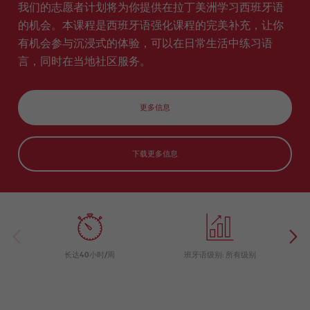
nts
拉
曼卡
课
R
Certif
我们的志愿者计划将为你提供在拉丁美洲学习西班牙语
在
准
游考试
加
拉
Elviria
程
计
icate
线
备
准备
市
的机会。本课程是西班牙语强化课程的完美补充，让你
划
瓦伦
半
在
中
COCM
西亚
实
志
有机会参与沉浸式的体验，可以在日常生活中练习语
私
线
心
10 医
海滩
习
愿
人
课
(C
疗考试
言，同时在当地社区服务。
(BEA
服
课
程
EN
准备
CH)
务
程
TR
O)
家
西
晚
庭
班
上
马
萨
更多信息
项
牙
的
贝
拉
目
语
在
拉
曼
教
线
Elv
卡
师
西
下载更多信息
iria
培
班
瓦
训
牙
伦
语
寒
团
西
课
假
体
亚
程
计
海
划
滩
(B
课
青
EA
外
少
长达40小时/周
班牙语级别: 所有级别
CH
活
年
)
动
及
青
年