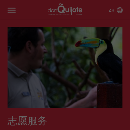
ZH
西班牙
强化
关于我们
考前
拉美
专业
给学生的
西班
夏令营
夏令
西班
培训
的西
服务
牙语
营
阿利
为什
认证
巴塞
墨西
哥斯
阿利
巴塞
牙语
课程
班牙
网络
坎特
么选
罗那
哥
达黎
坎特
罗那
学生
学生
巴
巴
课程
语课
课程
择唐
加
海滩
宿舍
生活
塞
塞
DELE
加的
格拉
程
吉坷
(BEA
罗
罗
考试准
斯
强化班
纳达
厄瓜
阿根
在
西
常见
个你
德？
CH)
那
那
15
备
多尔
廷
线
班
一
一
问题
学习
马德
马拉
市
海
关于
保证
强
牙
巴塞
马德
对
对
西班
里
强化班
加
SIELE
玻利
智利
中
滩
我们
化
语
罗那
里
一
一
牙语
20
考试准
维亚
马尔
萨拉
心
(B
课
在
市中
5
10
的理
教学
教职
备30
贝拉
强化班
曼卡
哥伦
古巴
(C
EA
程
线
心
由
方法
工和
一
半
25
CCSE
比亚
EN
CH
20
一
(CEN
塞维
特内
学校
对
私
多个
有什
考试准
TR
)
对
TRO)
利亚
强化班
里费
多米
危地
团队
一
人
目的
么期
备 30
O)
一
30
尼加
马拉
马拉
马贝
瓦伦
20
课
地西
待
Secur
课
COCM
共和
阿
马
加
拉 市
西亚
强化班
程
语项
ity
程
10 商
国
利
德
中心
35
目
meas
50
G
業考試
坎
里
西
DE
(CEN
秘魯
乌拉
ures
团体与
岁
AP
don
职业
準備
特
志愿服务
班
LE
TRO)
圭
for
私人相
以
YE
Quijo
发展
牙
考
COCM
马
马
stude
马贝
萨拉
结合
上
A
te
机会
语
前
10 旅
拉
贝