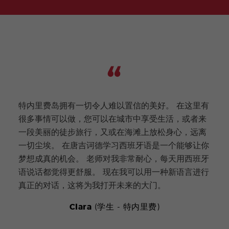
特内里费岛拥有一切令人难以置信的美好。 在这里有
在塞
很多事情可以做，您可以在城市中享受生活，或者来
市充
一段美丽的徒步旅行，又或在海滩上放松身心，远离
沉浸
一切尘埃。 在唐吉诃德学习西班牙语是一个能够让你
特有
梦想成真的机会。 老师对我非常耐心，每天用西班牙
所有
语说话都觉得更舒服。 现在我可以用一种新语言进行
都用
真正的对话，这将为我打开未来的大门。
一起
Clara
(学生 - 特内里费)