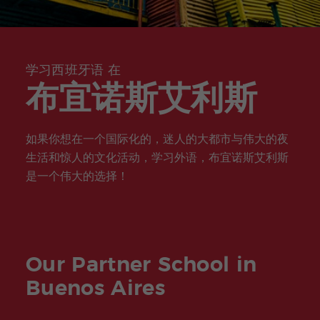
nts
拉
曼卡
课
R
Certif
在
准
游考试
加
拉
Elviria
程
计
icate
线
备
准备
市
划
瓦伦
半
在
中
COCM
西亚
实
志
私
线
心
10 医
海滩
习
愿
人
课
(C
疗考试
(BEA
服
学习西班牙语 在
课
程
EN
准备
CH)
务
程
TR
布宜诺斯艾利斯
O)
家
西
晚
庭
班
上
马
萨
项
牙
的
贝
拉
目
语
在
拉
曼
如果你想在一个国际化的，迷人的大都市与伟大的夜
教
线
Elv
卡
师
生活和惊人的文化活动，学习外语，布宜诺斯艾利斯
西
iria
培
班
是一个伟大的选择！
瓦
训
牙
伦
语
寒
团
西
课
假
体
亚
程
计
海
划
滩
(B
课
青
Our Partner School in
EA
外
少
CH
活
年
Buenos Aires
)
动
及
青
年