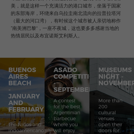
美，就是这样一个充满活力的港口城市，坐落于国家
的东部海岸，环绕来自乌拉圭南北流向的拉普拉塔河
（最大的河口湾），有时候这个城市被人亲切地称作
“南美洲巴黎”，一座不夜城，这也要多多感谢当地的
热情居民以及布宜诺斯艾利斯人。
BUENOS
ASADO
MUSEUMS
AIRES
COMPETITION
NIGHT -
BEACH
-
NOVEMBE
-
SEPTEMBER
JANUARY
A contest
More than
AND
for the best
200
FEBRUARY
Argentinian
cultural
barbecue
venues
The Niños and
where you
open their
Indoamericano
will enjoy
doors for