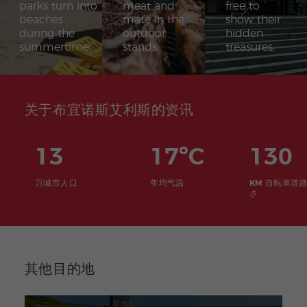
parks turn into
meat and
free to
beaches
mate in the
show their
during the
outdoor
hidden
summertime.
stands.
treasures.
关于布宜诺斯艾利斯的资讯
13
17ºC
130
万城市人口
年均气温
KM 自転車道
さ
其他目的地