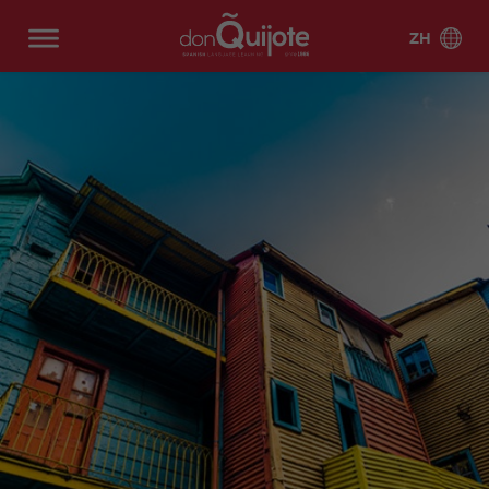
ZH
西班牙
强化
关于我们
考前
拉美
专业
给学生的
西班
夏令营
夏令
西班
培训
的西
服务
牙语
营
阿利
为什
认证
巴塞
墨西
哥斯
阿利
巴塞
牙语
课程
班牙
网络
坎特
么选
罗那
哥
达黎
坎特
罗那
学生
学生
巴
巴
课程
语课
课程
择唐
加
海滩
宿舍
生活
塞
塞
DELE
加的
格拉
程
吉坷
(BEA
罗
罗
考试准
斯
强化班
纳达
厄瓜
阿根
在
西
常见
个你
德？
CH)
那
那
15
备
多尔
廷
线
班
一
一
问题
学习
马德
马拉
市
海
关于
保证
强
牙
巴塞
马德
对
对
西班
里
强化班
加
SIELE
玻利
智利
中
滩
我们
化
语
罗那
里
一
一
牙语
20
考试准
维亚
马尔
萨拉
心
(B
课
在
市中
5
10
的理
教学
教职
备30
贝拉
强化班
曼卡
哥伦
古巴
(C
EA
程
线
心
由
方法
工和
一
半
25
CCSE
比亚
EN
CH
20
一
(CEN
塞维
特内
学校
对
私
多个
有什
考试准
TR
)
对
TRO)
利亚
强化班
里费
多米
危地
团队
一
人
目的
么期
备 30
O)
一
30
尼加
马拉
马拉
马贝
瓦伦
20
课
地西
待
Secur
课
COCM
共和
阿
马
加
拉 市
西亚
强化班
程
语项
ity
程
10 商
国
利
德
中心
35
目
meas
50
G
業考試
坎
里
西
DE
(CEN
秘魯
乌拉
ures
团体与
岁
AP
don
职业
準備
特
班
LE
TRO)
圭
for
私人相
以
YE
Quijo
发展
牙
考
COCM
马
马
stude
马贝
萨拉
结合
上
A
te
机会
语
前
10 旅
拉
贝